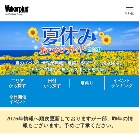
MENU
夏のイベント情報が満載！夏祭りやプール、海水浴場、
キャンプ場など遊べるスポットを大紹介
エリア
日付
イベント
夏祭り
から探す
から探す
ランキング
今日開催
イベント
2026年情報へ順次更新しておりますが一部、昨年の情
報もございます。予めご了承ください。