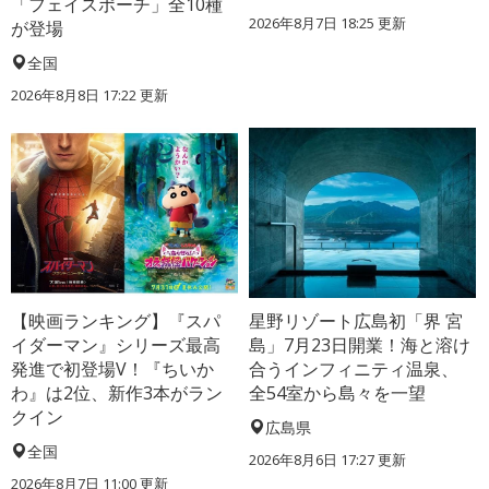
「フェイスポーチ」全10種
2026年8月7日 18:25
更新
が登場
全国
2026年8月8日 17:22
更新
【映画ランキング】『スパ
星野リゾート広島初「界 宮
イダーマン』シリーズ最高
島」7月23日開業！海と溶け
発進で初登場V！『ちいか
合うインフィニティ温泉、
わ』は2位、新作3本がラン
全54室から島々を一望
クイン
広島県
全国
2026年8月6日 17:27
更新
2026年8月7日 11:00
更新