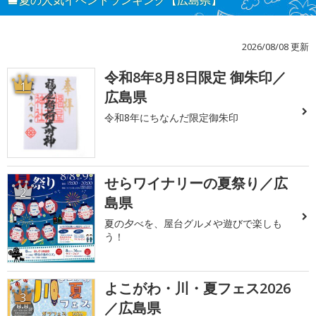
夏の人気イベントランキング【広島県】
2026/08/08 更新
令和8年8月8日限定 御朱印／
1
広島県
令和8年にちなんだ限定御朱印
せらワイナリーの夏祭り／広
2
島県
夏の夕べを、屋台グルメや遊びで楽しも
う！
よこがわ・川・夏フェス2026
3
／広島県