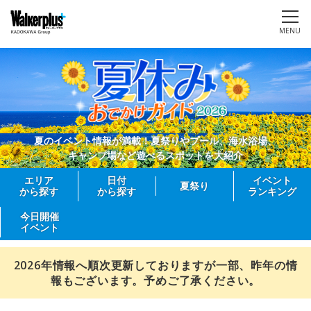
MENU
夏のイベント情報が満載！夏祭りやプール、海水浴場、
キャンプ場など遊べるスポットを大紹介
エリア
日付
イベント
夏祭り
から探す
から探す
ランキング
今日開催
イベント
2026年情報へ順次更新しておりますが一部、昨年の情
報もございます。予めご了承ください。