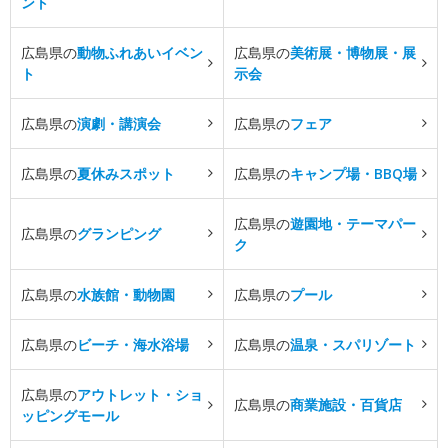
ント
広島県の
動物ふれあいイベン
広島県の
美術展・博物展・展
ト
示会
広島県の
演劇・講演会
広島県の
フェア
広島県の
夏休みスポット
広島県の
キャンプ場・BBQ場
広島県の
遊園地・テーマパー
広島県の
グランピング
ク
広島県の
水族館・動物園
広島県の
プール
広島県の
ビーチ・海水浴場
広島県の
温泉・スパリゾート
広島県の
アウトレット・ショ
広島県の
商業施設・百貨店
ッピングモール