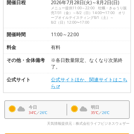
開催日程
2026年7月28日(火)～8月2日(日)
メニュー提供11:00～22:00 牡蠣・きゅうり販
売7/31（金）～8/2（日）14:00〜17:00 オリ
ーブオイルテイスティング8/1（土）～
8/2（日）12:00〜17:00
開催時間
11:00～22:00
料金
有料
その他・全体備考
※各日数量限定、なくなり次第終
了。
公式サイト
公式サイトほか、関連サイトはこち
ら
今日
明日
34℃
／
26℃
35℃
／
26℃
天気情報提供元：株式会社ライフビジネスウェザー