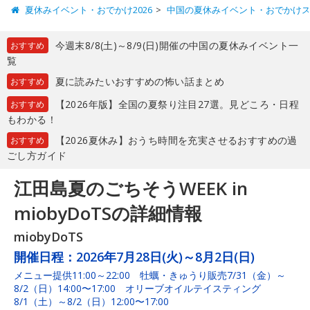
夏休みイベント・おでかけ2026
中国の夏休みイベント・おでかけ
今週末8/8(土)～8/9(日)開催の中国の夏休みイベント一
おすすめ
覧
夏に読みたいおすすめの怖い話まとめ
おすすめ
【2026年版】全国の夏祭り注目27選。見どころ・日程
おすすめ
もわかる！
【2026夏休み】おうち時間を充実させるおすすめの過
おすすめ
ごし方ガイド
江田島夏のごちそうWEEK in
miobyDoTSの詳細情報
miobyDoTS
開催日程：
2026年7月28日(火)～8月2日(日)
メニュー提供11:00～22:00 牡蠣・きゅうり販売7/31（金）～
8/2（日）14:00〜17:00 オリーブオイルテイスティング
8/1（土）～8/2（日）12:00〜17:00