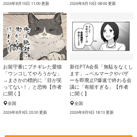
2026年8月10日 11:00
更新
2026年8月10日 08:00
更新
お留守番にブチギレた愛猫
新任PTA会長「無駄をなくし
「ウンコしてやろうかな」
ます」→ベルマークやバザ
→まさかの標的に「目が笑
ーを即廃止!?爆速で終わる会
ってない！」と恐怖【作者
議に「有能すぎる」【作者
に聞く】
に聞く】
全国
全国
2026年8月9日 20:30
更新
2026年8月9日 18:13
更新