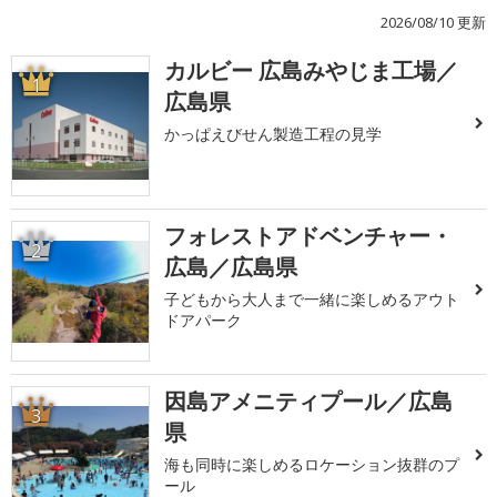
2026/08/10 更新
カルビー 広島みやじま工場／
1
広島県
かっぱえびせん製造工程の見学
フォレストアドベンチャー・
2
広島／広島県
子どもから大人まで一緒に楽しめるアウト
ドアパーク
因島アメニティプール／広島
3
県
海も同時に楽しめるロケーション抜群のプ
ール