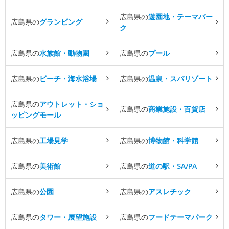
広島県の
遊園地・テーマパー
広島県の
グランピング
ク
広島県の
水族館・動物園
広島県の
プール
広島県の
ビーチ・海水浴場
広島県の
温泉・スパリゾート
広島県の
アウトレット・ショ
広島県の
商業施設・百貨店
ッピングモール
広島県の
工場見学
広島県の
博物館・科学館
広島県の
美術館
広島県の
道の駅・SA/PA
広島県の
公園
広島県の
アスレチック
広島県の
タワー・展望施設
広島県の
フードテーマパーク