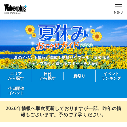
MENU
夏のイベント情報が満載！夏祭りやプール、海水浴場、
キャンプ場など遊べるスポットを大紹介
エリア
日付
イベント
夏祭り
から探す
から探す
ランキング
今日開催
イベント
2026年情報へ順次更新しておりますが一部、昨年の情
報もございます。予めご了承ください。