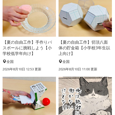
【夏の自由工作】手作りバ
【夏の自由工作】切頂八面
スボールに挑戦しよう【小
体の貯金箱【小学校3年生以
学校低学年向け】
上向け】
全国
全国
2026年8月10日 12:53
更新
2026年8月10日 11:00
更新