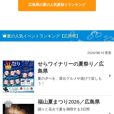
広島県の夏の人気夏祭りランキング
夏の人気イベントランキング【広島県】
2026/08/10 更新
せらワイナリーの夏祭り／広
1
島県
夏の夕べを、屋台グルメや遊びで楽しも
う！
福山夏まつり2026／広島県
2
踊りと花火で夏を満喫する3日間