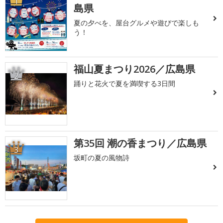
1
島県
夏の夕べを、屋台グルメや遊びで楽しも
う！
福山夏まつり2026／広島県
2
踊りと花火で夏を満喫する3日間
第35回 潮の香まつり／広島県
3
坂町の夏の風物詩