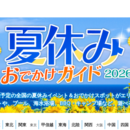
開催予定の全国の夏休みイベント＆おでかけスポットがエ
トや、プール、海水浴場、BBQ・キャンプ場など、遊べ
道
東北
関東
甲信越
東海
北陸
関西
中国
四国
東京
大阪