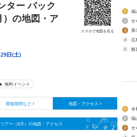
ンター バック
福
1
月）の地図・ア
せ
2
第
3
スマホで地図を見る
広
4
観
5
29日(土)
無料イベント
開催期間など
地図・アクセス
令
1
福
2
ドツアー（8月）の地図・アクセス
せ
3