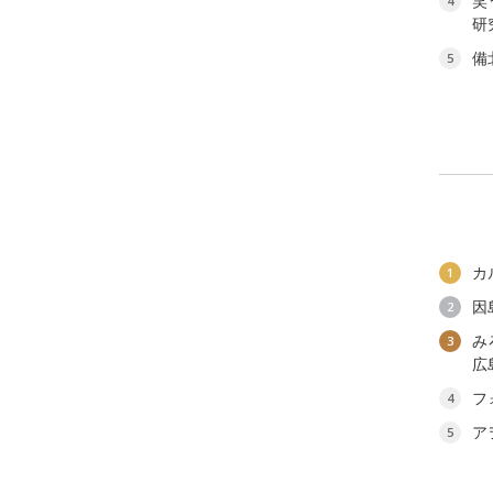
笑
4
研
備
5
カ
1
因
2
み
3
広
フ
4
ア
5