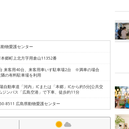
県動物愛護センター
本郷町上北方字用倉山11352番
2台 来客用40台、来客用車いす駐車場2台 ※満車の場合
近隣の有料駐車場を利用
山陽自動車道「河内」ICまたは「本郷」ICから約5分[公共交
リムジンバス「広島空港」で下車、徒歩約11分
8-60-8511 広島県動物愛護センター