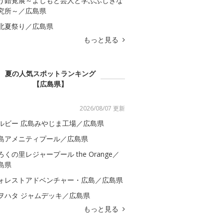
う錯覚展～よしもと芸人と学ぶふしぎな
究所～／広島県
北夏祭り／広島県
もっと見る
夏の人気スポットランキング
【広島県】
2026/08/07 更新
ルビー 広島みやじま工場／広島県
島アメニティプール／広島県
ろくの里レジャープール the Orange／
島県
ォレストアドベンチャー・広島／広島県
ヲハタ ジャムデッキ／広島県
もっと見る