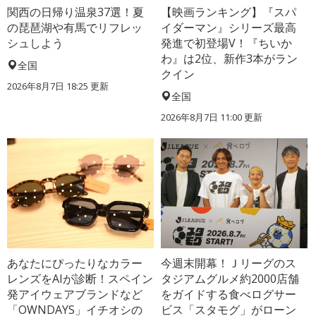
関西の日帰り温泉37選！夏
【映画ランキング】『スパ
の琵琶湖や有馬でリフレッ
イダーマン』シリーズ最高
シュしよう
発進で初登場V！『ちいか
わ』は2位、新作3本がラン
全国
クイン
2026年8月7日 18:25
更新
全国
2026年8月7日 11:00
更新
あなたにぴったりなカラー
今週末開幕！Ｊリーグのス
レンズをAIが診断！スペイン
タジアムグルメ約2000店舗
発アイウェアブランドなど
をガイドする食べログサー
「OWNDAYS」イチオシの
ビス「スタモグ」がローン