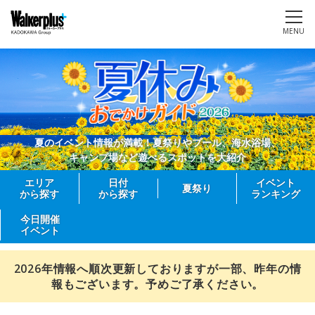
MENU
夏のイベント情報が満載！夏祭りやプール、海水浴場、
キャンプ場など遊べるスポットを大紹介
エリア
日付
イベント
夏祭り
から探す
から探す
ランキング
今日開催
イベント
2026年情報へ順次更新しておりますが一部、昨年の情
報もございます。予めご了承ください。