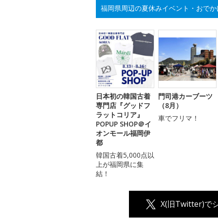
福岡県周辺の夏休みイベント・おでか
日本初の韓国古着
門司港カーブーツ
専門店『グッドフ
（8月）
ラットコリア』
車でフリマ！
POPUP SHOP＠イ
オンモール福岡伊
都
韓国古着5,000点以
上が福岡県に集
結！
X(旧Twitter)