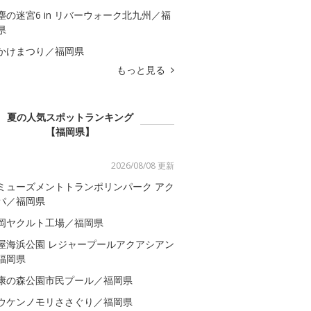
塵の迷宮6 in リバーウォーク北九州／福
県
かけまつり／福岡県
もっと見る
夏の人気スポットランキング
【福岡県】
2026/08/08 更新
ミューズメントトランポリンパーク アク
パ／福岡県
岡ヤクルト工場／福岡県
屋海浜公園 レジャープールアクアシアン
福岡県
康の森公園市民プール／福岡県
ウケンノモリささぐり／福岡県