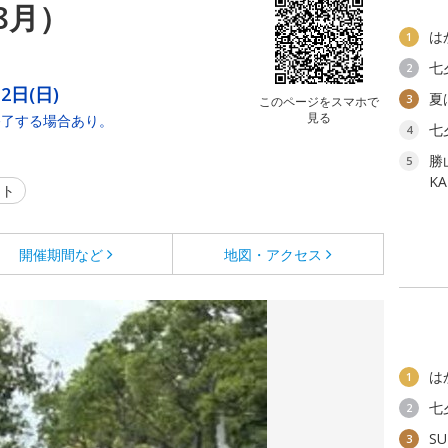
8月）
は
1
七
2
2日(日)
夏
3
このページをスマホで
見る
終了する場合あり。
七
4
勝
5
K
ント
開催期間など
地図・アクセス
は
1
七
2
SU
3