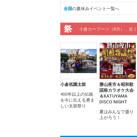
全国
の夏休みイベント一覧へ
「小倉カーブーツ（8月）」近
小倉祇園太鼓
勝山夜市＆昭和歌
謡祭カラオケ大会
400年以上の伝統
＆KATUYAMA
を今に伝える勇ま
DISCO NIGHT
しい太鼓祭り
夏はみんなで盛り
上がろう！