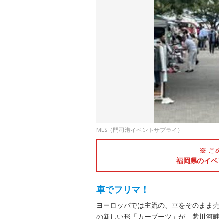
MES（門司港イベントサプライ）
※ こ
福岡県のイベ
車でフリマ！
ヨーロッパでは主流の、車をそのまま
の新しい形「カーブーツ」が、紫川河