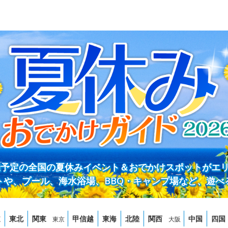
開催予定の全国の夏休みイベント＆おでかけスポットがエ
トや、プール、海水浴場、BBQ・キャンプ場など、遊べ
道
東北
関東
甲信越
東海
北陸
関西
中国
四国
東京
大阪