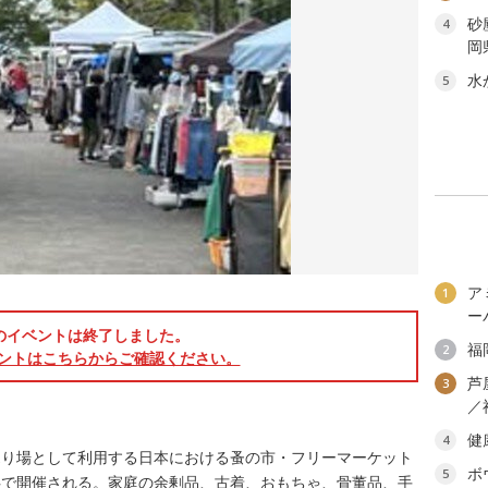
砂
4
岡
水
5
ア
1
ー
のイベントは終了しました。
福
2
ントはこちらからご確認ください。
芦
3
／
健
4
売り場として利用する日本における蚤の市・フリーマーケット
ボ
5
畔で開催される。家庭の余剰品、古着、おもちゃ、骨董品、手