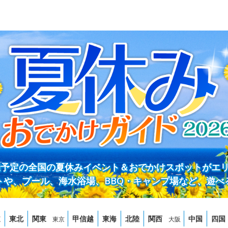
開催予定の全国の夏休みイベント＆おでかけスポットがエ
トや、プール、海水浴場、BBQ・キャンプ場など、遊べ
道
東北
関東
甲信越
東海
北陸
関西
中国
四国
東京
大阪