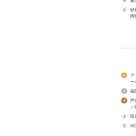
夏
4
砂
5
岡
ア
1
ー
福
2
芦
3
／
田
4
N
5