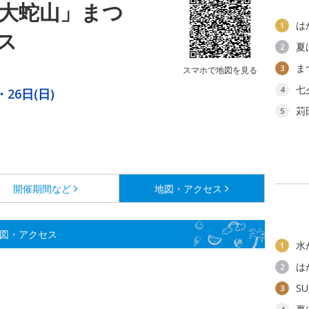
「大蛇山」まつ
は
1
ス
夏
2
ま
3
スマホで地図を見る
七
4
・26日(日)
苅
5
開催期間など
地図・アクセス
地図・アクセス
水
1
は
2
SU
3