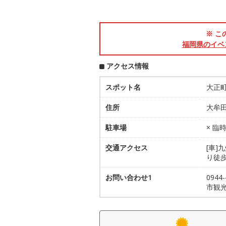
※ こ
福岡県のイベ
アクセス情報
スポット名
大正
住所
大牟
駐車場
× 臨
交通アクセス
[車]
り徒歩
お問い合わせ1
094
市観