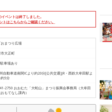
のイベントは終了しました。
ントはこちらからご確認ください。
町おまつり広場
田市大正町
時駐車場あり
九州自動車道南関ICより約20分[公共交通]JR・西鉄大牟田駅よ
約5分
4-41-2750 おおむた「大蛇山」まつり振興会事務局（大牟田
光おもてなし課内）