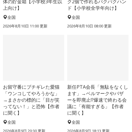
体の貯金箱【小学校3年生以
ク2個で作れるパクパクハン
上向け】
ド【小学校全学年向け】
全国
全国
2026年8月10日 11:00
更新
2026年8月10日 08:00
更新
お留守番にブチギレた愛猫
新任PTA会長「無駄をなくし
「ウンコしてやろうかな」
ます」→ベルマークやバザ
→まさかの標的に「目が笑
ーを即廃止!?爆速で終わる会
ってない！」と恐怖【作者
議に「有能すぎる」【作者
に聞く】
に聞く】
全国
全国
2026年8月9日 20:30
更新
2026年8月9日 18:13
更新