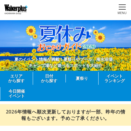
MENU
夏のイベント情報が満載！夏祭りやプール、海水浴場、
キャンプ場など遊べるスポットを大紹介
エリア
日付
イベント
夏祭り
から探す
から探す
ランキング
今日開催
イベント
2026年情報へ順次更新しておりますが一部、昨年の情
報もございます。予めご了承ください。