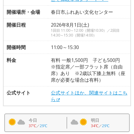
開催場所・会場
春日市ふれあい文化センター
開催日程
2026年8月1日(土)
1回目 11:00～12:00（開場10:30）／2回目
14:30～15:30（開場14:00）
開催時間
11:00～15:30
料金
有料 一般1,500円 子ども500円
※指定席／一部フラット席（自由
席）あり ※2歳以下膝上無料（座
席が必要な場合は有料）
公式サイト
公式サイトほか、関連サイトはこち
ら
今日
明日
37℃
／
29℃
34℃
／
29℃