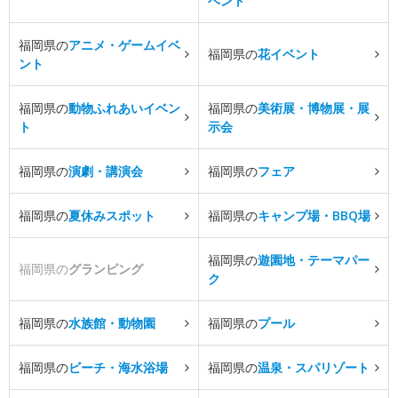
ベント
福岡県の
アニメ・ゲームイベ
福岡県の
花イベント
ント
福岡県の
動物ふれあいイベン
福岡県の
美術展・博物展・展
ト
示会
福岡県の
演劇・講演会
福岡県の
フェア
福岡県の
夏休みスポット
福岡県の
キャンプ場・BBQ場
福岡県の
遊園地・テーマパー
福岡県の
グランピング
ク
福岡県の
水族館・動物園
福岡県の
プール
福岡県の
ビーチ・海水浴場
福岡県の
温泉・スパリゾート