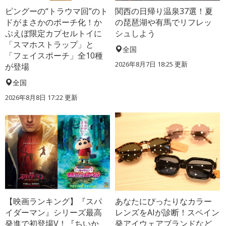
ピングーの“トラウマ回”のト
関西の日帰り温泉37選！夏
ドがまさかのポーチ化！か
の琵琶湖や有馬でリフレッ
ぷえぼ限定カプセルトイに
シュしよう
「スマホストラップ」と
全国
「フェイスポーチ」全10種
2026年8月7日 18:25
更新
が登場
全国
2026年8月8日 17:22
更新
【映画ランキング】『スパ
あなたにぴったりなカラー
イダーマン』シリーズ最高
レンズをAIが診断！スペイン
発進で初登場V！『ちいか
発アイウェアブランドなど