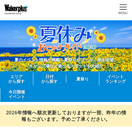
MENU
夏のイベント情報が満載！夏祭りやプール、海水浴場、
キャンプ場など遊べるスポットを大紹介
エリア
日付
イベント
夏祭り
から探す
から探す
ランキング
今日開催
イベント
2026年情報へ順次更新しておりますが一部、昨年の情
報もございます。予めご了承ください。