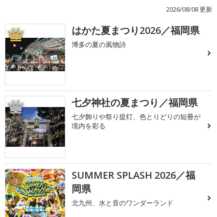
2026/08/08 更新
はかた夏まつり2026／福岡県
1
博多の夏の風物詩
七夕神社の夏まつり／福岡県
2
七夕飾りや祭り提灯、色とりどりの短冊が
境内を彩る
SUMMER SPLASH 2026／福
3
岡県
北九州、水と音のワンダーランド