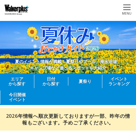
MENU
夏のイベント情報が満載！夏祭りやプール、海水浴場、
キャンプ場など遊べるスポットを大紹介
エリア
日付
イベント
夏祭り
から探す
から探す
ランキング
今日開催
イベント
2026年情報へ順次更新しておりますが一部、昨年の情
報もございます。予めご了承ください。