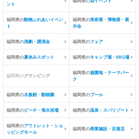
福岡県の
花イベント
ント
福岡県の
動物ふれあいイベン
福岡県の
美術展・博物展・展
ト
示会
福岡県の
演劇・講演会
福岡県の
フェア
福岡県の
夏休みスポット
福岡県の
キャンプ場・BBQ場
福岡県の
遊園地・テーマパー
福岡県の
グランピング
ク
福岡県の
水族館・動物園
福岡県の
プール
福岡県の
ビーチ・海水浴場
福岡県の
温泉・スパリゾート
福岡県の
アウトレット・ショ
福岡県の
商業施設・百貨店
ッピングモール