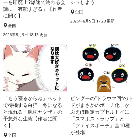
ーを即廃止!?爆速で終わる会
シュしよう
議に「有能すぎる」【作者
全国
に聞く】
2026年8月9日 17:28
更新
全国
2026年8月9日 18:13
更新
「もう寝るからね」ベッド
ピングーの“トラウマ回”のト
で待機する白猫→冬になる
ドがまさかのポーチ化！か
と現れる「腕枕ヤクザ」の
ぷえぼ限定カプセルトイに
予想外な生態【作者に聞
「スマホストラップ」と
く】
「フェイスポーチ」全10種
が登場
全国