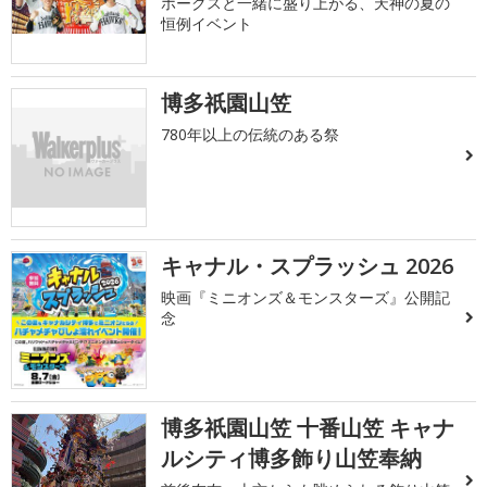
ホークスと一緒に盛り上がる、天神の夏の
恒例イベント
博多祇園山笠
780年以上の伝統のある祭
キャナル・スプラッシュ 2026
映画『ミニオンズ＆モンスターズ』公開記
念
博多祇園山笠 十番山笠 キャナ
ルシティ博多飾り山笠奉納