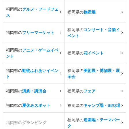
福岡県の
グルメ・フードフェ
福岡県の
物産展
ス
福岡県の
コンサート・音楽イ
福岡県の
フリーマーケット
ベント
福岡県の
アニメ・ゲームイベ
福岡県の
花イベント
ント
福岡県の
動物ふれあいイベン
福岡県の
美術展・博物展・展
ト
示会
福岡県の
演劇・講演会
福岡県の
フェア
福岡県の
夏休みスポット
福岡県の
キャンプ場・BBQ場
福岡県の
遊園地・テーマパー
福岡県の
グランピング
ク