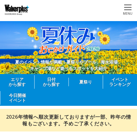
MENU
夏のイベント情報が満載！夏祭りやプール、海水浴場、
キャンプ場など遊べるスポットを大紹介
エリア
日付
イベント
夏祭り
から探す
から探す
ランキング
今日開催
イベント
2026年情報へ順次更新しておりますが一部、昨年の情
報もございます。予めご了承ください。