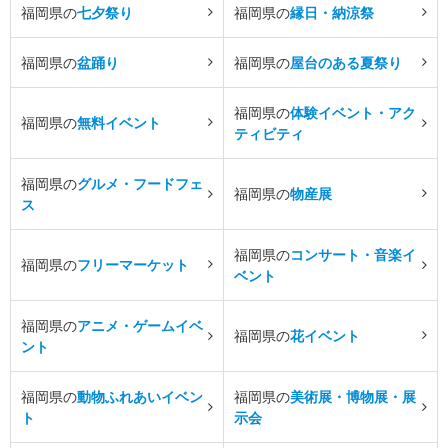
福岡県の
七夕祭り
福岡県の
縁日・納涼祭
福岡県の
盆踊り
福岡県の
屋台のある夏祭り
福岡県の
体験イベント・アク
福岡県の
無料イベント
ティビティ
福岡県の
グルメ・フードフェ
福岡県の
物産展
ス
福岡県の
コンサート・音楽イ
福岡県の
フリーマーケット
ベント
福岡県の
アニメ・ゲームイベ
福岡県の
花イベント
ント
福岡県の
動物ふれあいイベン
福岡県の
美術展・博物展・展
ト
示会