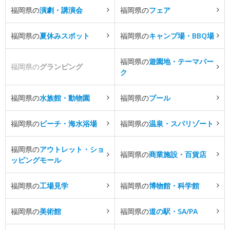
福岡県の
演劇・講演会
福岡県の
フェア
福岡県の
夏休みスポット
福岡県の
キャンプ場・BBQ場
福岡県の
遊園地・テーマパー
福岡県の
グランピング
ク
福岡県の
水族館・動物園
福岡県の
プール
福岡県の
ビーチ・海水浴場
福岡県の
温泉・スパリゾート
福岡県の
アウトレット・ショ
福岡県の
商業施設・百貨店
ッピングモール
福岡県の
工場見学
福岡県の
博物館・科学館
福岡県の
美術館
福岡県の
道の駅・SA/PA