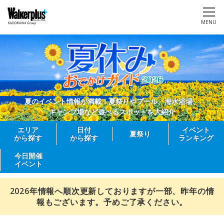
MENU
夏のイベント情報が満載！夏祭りやプール、海水浴場、
キャンプ場など遊べるスポットを大紹介
エリア
日付
イベント
夏祭り
から探す
から探す
ランキング
今日開催
イベント
2026年情報へ順次更新しておりますが一部、昨年の情
報もございます。予めご了承ください。