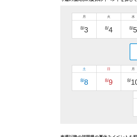
月
火
水
8/
8/
8/
3
4
5
土
日
月
8/
8/
8/
8
9
1
来週以降の福岡県の夏休みイベントを