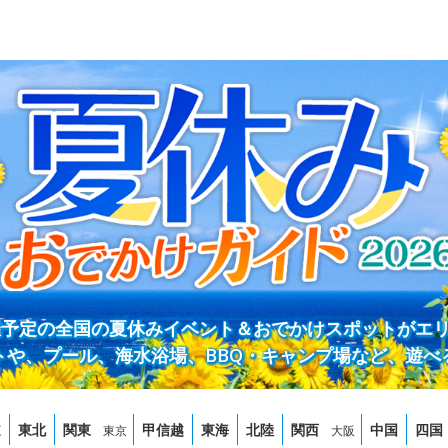
開催予定の全国の夏休みイベント＆おでかけスポットがエ
トや、プール、海水浴場、BBQ・キャンプ場など、遊べ
道
東北
関東
甲信越
東海
北陸
関西
中国
四国
東京
大阪