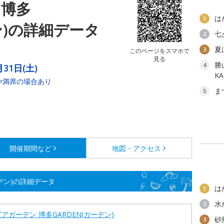
 博多
は
1
ン)の詳細データ
七
2
夏
3
このページをスマホで
見る
勝
4
31日(土)
K
や満席の場合あり
ま
5
開催期間など
地図・アクセス
ーデン)の詳細データ
は
1
水
2
アガーデン 博多GARDEN(ガーデン)
砂
3