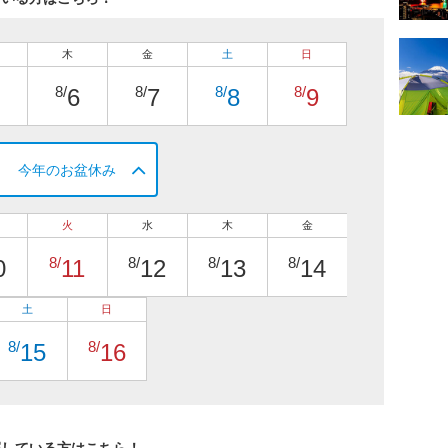
木
金
土
日
8/
8/
8/
8/
6
7
8
9
今年のお盆休み
火
水
木
金
8/
8/
8/
8/
0
11
12
13
14
土
日
8/
8/
15
16
探している方はこちら！