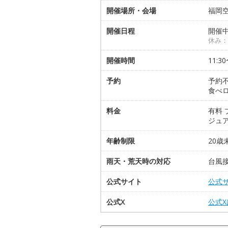
開催場所・会場
福岡空
開催日程
開催中
休み：
開催時間
11:3
予約
予約
食べ
料金
有料 
ジュア
年齢制限
20
雨天・荒天時の対応
台風
公式サイト
公式
公式X
公式