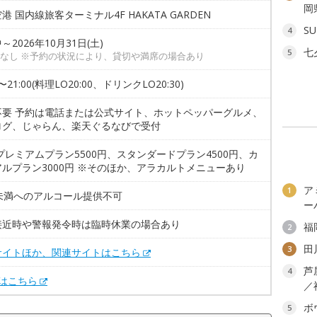
岡
港 国内線旅客ターミナル4F HAKATA GARDEN
SU
4
～2026年10月31日(土)
七
5
なし ※予約の状況により、貸切や満席の場合あり
0〜21:00(料理LO20:00、ドリンクLO20:30)
不要 予約は電話または公式サイト、ホットペッパーグルメ、
ログ、じゃらん、楽天ぐるなびで受付
プレミアムプラン5500円、スタンダードプラン4500円、カ
ルプラン3000円 ※そのほか、アラカルトメニューあり
ア
1
歳未満へのアルコール提供不可
ー
接近時や警報発令時は臨時休業の場合あり
福
2
田
3
サイトほか、関連サイトはこちら
芦
4
Xはこちら
／
ボ
5