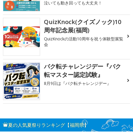
泣いても動き回っても大丈夫！
QuizKnock(クイズノック)10
周年記念展(福岡)
QuizKnockの活動10周年を祝う体験型展覧
会
バク転チャレンジデー『バク
転マスター認定試験』
8月9日は『バク転チャレンジデー』
夏の人気夏祭りランキング【福岡県】