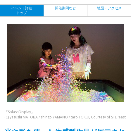
イベント詳細
開催期間など
地図・アクセス
トップ
「SplashDisplay」
(C) yasushi MATOBA / shingo YAMANO / taro TOKUI, Courtesy of STEPeast