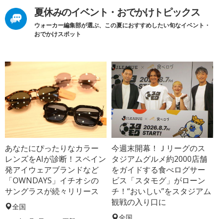
夏休みのイベント・おでかけトピックス
ウォーカー編集部が選ぶ、この夏におすすめしたい旬なイベント・
おでかけスポット
あなたにぴったりなカラー
今週末開幕！Ｊリーグのス
レンズをAIが診断！スペイン
タジアムグルメ約2000店舗
発アイウェアブランドなど
をガイドする食べログサー
「OWNDAYS」イチオシの
ビス「スタモグ」がローン
サングラスが続々リリース
チ！“おいしい”をスタジアム
観戦の入り口に
全国
全国