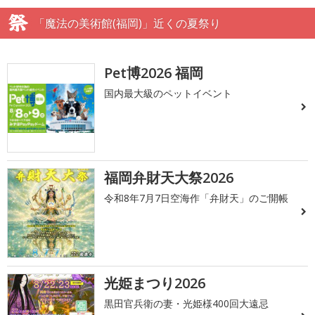
「魔法の美術館(福岡)」近くの夏祭り
Pet博2026 福岡
国内最大級のペットイベント
福岡弁財天大祭2026
令和8年7月7日空海作「弁財天」のご開帳
光姫まつり2026
黒田官兵衛の妻・光姫様400回大遠忌