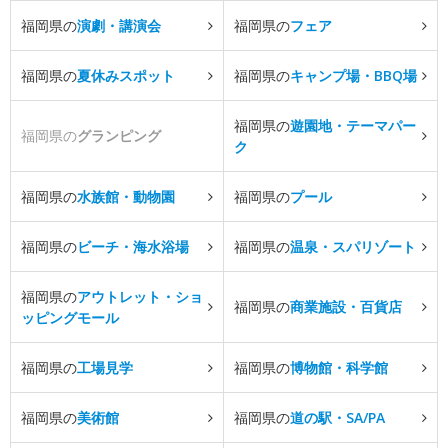
福岡県の
演劇・講演会
福岡県の
フェア
福岡県の
夏休みスポット
福岡県の
キャンプ場・BBQ場
福岡県の
遊園地・テーマパー
福岡県の
グランピング
ク
福岡県の
水族館・動物園
福岡県の
プール
福岡県の
ビーチ・海水浴場
福岡県の
温泉・スパリゾート
福岡県の
アウトレット・ショ
福岡県の
商業施設・百貨店
ッピングモール
福岡県の
工場見学
福岡県の
博物館・科学館
福岡県の
美術館
福岡県の
道の駅・SA/PA