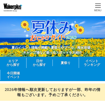
MENU
夏のイベント情報が満載！夏祭りやプール、海水浴場、
キャンプ場など遊べるスポットを大紹介
エリア
日付
イベント
夏祭り
から探す
から探す
ランキング
今日開催
イベント
2026年情報へ順次更新しておりますが一部、昨年の情
報もございます。予めご了承ください。