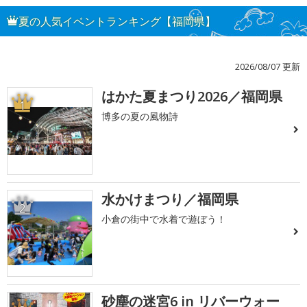
夏の人気イベントランキング【福岡県】
2026/08/07 更新
はかた夏まつり2026／福岡県
1
博多の夏の風物詩
水かけまつり／福岡県
2
小倉の街中で水着で遊ぼう！
砂塵の迷宮6 in リバーウォー