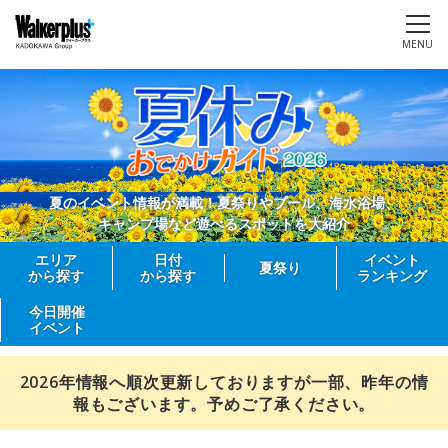
MENU
夏のイベント情報が満載！夏祭りやプール、海水浴場、
キャンプ場など遊べるスポットを大紹介
エリア
日付
イベント
夏祭り
から探す
から探す
ランキング
今日開催
イベント
2026年情報へ順次更新しておりますが一部、昨年の情
報もございます。予めご了承ください。