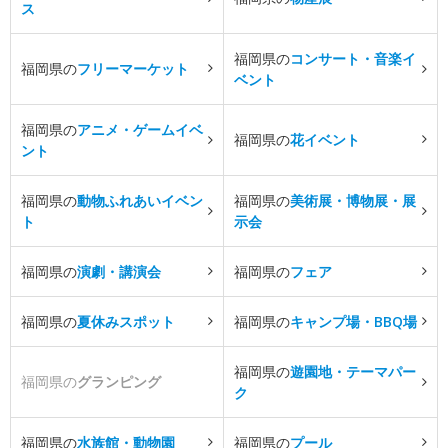
ス
福岡県の
コンサート・音楽イ
福岡県の
フリーマーケット
ベント
福岡県の
アニメ・ゲームイベ
福岡県の
花イベント
ント
福岡県の
動物ふれあいイベン
福岡県の
美術展・博物展・展
ト
示会
福岡県の
演劇・講演会
福岡県の
フェア
福岡県の
夏休みスポット
福岡県の
キャンプ場・BBQ場
福岡県の
遊園地・テーマパー
福岡県の
グランピング
ク
福岡県の
水族館・動物園
福岡県の
プール