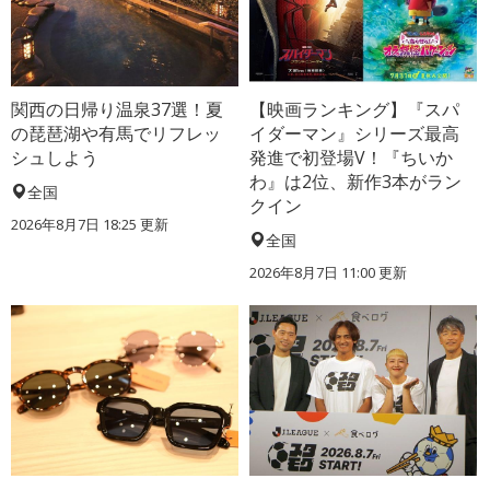
関西の日帰り温泉37選！夏
【映画ランキング】『スパ
の琵琶湖や有馬でリフレッ
イダーマン』シリーズ最高
シュしよう
発進で初登場V！『ちいか
わ』は2位、新作3本がラン
全国
クイン
2026年8月7日 18:25
更新
全国
2026年8月7日 11:00
更新