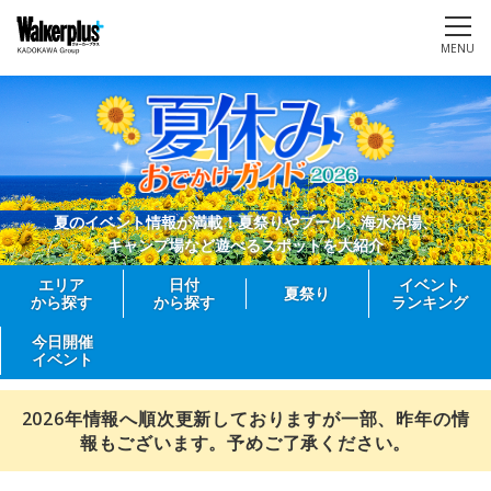
MENU
夏のイベント情報が満載！夏祭りやプール、海水浴場、
キャンプ場など遊べるスポットを大紹介
エリア
日付
イベント
夏祭り
から探す
から探す
ランキング
今日開催
イベント
2026年情報へ順次更新しておりますが一部、昨年の情
報もございます。予めご了承ください。