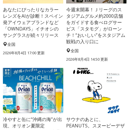
あなたにぴったりなカラー
今週末開幕！Ｊリーグのス
レンズをAIが診断！スペイン
タジアムグルメ約2000店舗
発アイウェアブランドなど
をガイドする食べログサー
「OWNDAYS」イチオシの
ビス「スタモグ」がローン
サングラスが続々リリース
チ！“おいしい”をスタジアム
観戦の入り口に
全国
全国
2026年8月4日 17:00
更新
2026年8月4日 14:50
更新
冷やすと缶に“沖縄の海”が出
サウナのあとに、
現、オリオン夏限定
PEANUTS。スヌーピーデザ