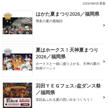
2026/08/09 更新
はかた夏まつり2026／福岡県
1
博多の夏の風物詩
夏はホークス！天神夏まつり
2
2026／福岡県
ホークスと一緒に盛り上がる、天神の夏の
恒例イベント
苅田ＹＥＧフェス♪盆ダンス祭
3
／福岡県
笑顔あふれる夏の思い出をつくろう！