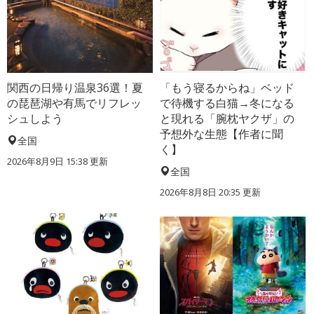
関西の日帰り温泉36選！夏
「もう寝るからね」ベッド
の琵琶湖や有馬でリフレッ
で待機する白猫→冬になる
シュしよう
と現れる「腕枕ヤクザ」の
予想外な生態【作者に聞
全国
く】
2026年8月9日 15:38
更新
全国
2026年8月8日 20:35
更新