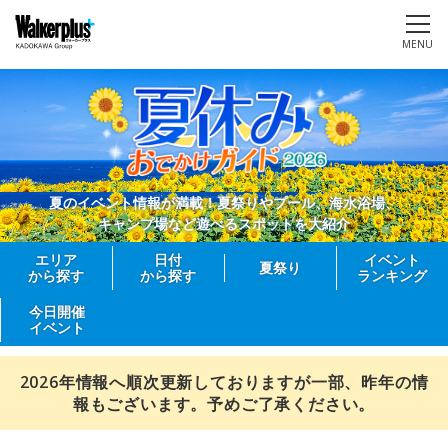
MENU
夏のイベント情報が満載！夏祭りやプール、海水浴場、
キャンプ場など遊べるスポットを大紹介
エリア
日付
イベント
夏祭り
から探す
から探す
ランキング
今日開催
イベント
2026年情報へ順次更新しておりますが一部、昨年の情
報もございます。予めご了承ください。