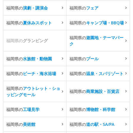
福岡県の
演劇・講演会
福岡県の
フェア
福岡県の
夏休みスポット
福岡県の
キャンプ場・BBQ場
福岡県の
遊園地・テーマパー
福岡県の
グランピング
ク
福岡県の
水族館・動物園
福岡県の
プール
福岡県の
ビーチ・海水浴場
福岡県の
温泉・スパリゾート
福岡県の
アウトレット・ショ
福岡県の
商業施設・百貨店
ッピングモール
福岡県の
工場見学
福岡県の
博物館・科学館
福岡県の
美術館
福岡県の
道の駅・SA/PA