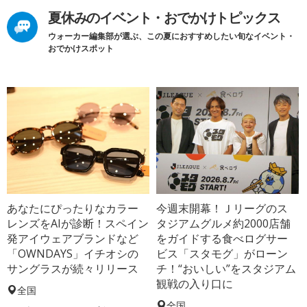
夏休みのイベント・おでかけトピックス
ウォーカー編集部が選ぶ、この夏におすすめしたい旬なイベント・
おでかけスポット
あなたにぴったりなカラー
今週末開幕！Ｊリーグのス
レンズをAIが診断！スペイン
タジアムグルメ約2000店舗
発アイウェアブランドなど
をガイドする食べログサー
「OWNDAYS」イチオシの
ビス「スタモグ」がローン
サングラスが続々リリース
チ！“おいしい”をスタジアム
観戦の入り口に
全国
全国