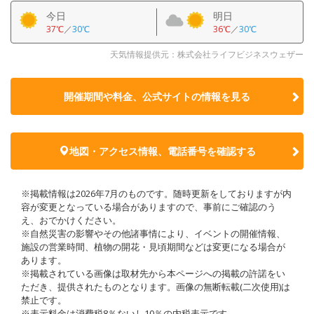
今日
明日
37℃
／
30℃
36℃
／
30℃
天気情報提供元：株式会社ライフビジネスウェザー
開催期間や料金、公式サイトの
情報を見る
地図・アクセス情報、電話番号を確認する
※掲載情報は2026年7月のものです。随時更新をしておりますが内
容が変更となっている場合がありますので、事前にご確認のう
え、おでかけください。
※自然災害の影響やその他諸事情により、イベントの開催情報、
施設の営業時間、植物の開花・見頃期間などは変更になる場合が
あります。
※掲載されている画像は取材先から本ページへの掲載の許諾をい
ただき、提供されたものとなります。画像の無断転載(二次使用)は
禁止です。
※表示料金は消費税8％ないし10％の内税表示です。