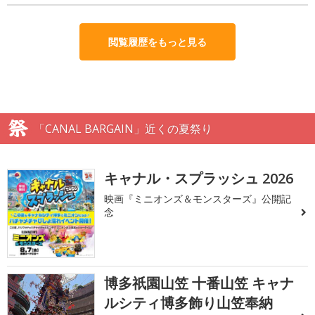
閲覧履歴をもっと見る
「CANAL BARGAIN」近くの夏祭り
キャナル・スプラッシュ 2026
映画『ミニオンズ＆モンスターズ』公開記
念
博多祇園山笠 十番山笠 キャナ
ルシティ博多飾り山笠奉納