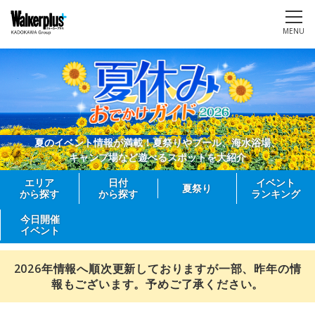
MENU
夏のイベント情報が満載！夏祭りやプール、海水浴場、
キャンプ場など遊べるスポットを大紹介
エリア
日付
イベント
夏祭り
から探す
から探す
ランキング
今日開催
イベント
2026年情報へ順次更新しておりますが一部、昨年の情
報もございます。予めご了承ください。