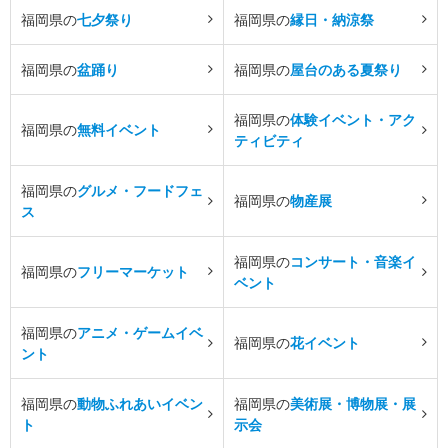
福岡県の
七夕祭り
福岡県の
縁日・納涼祭
福岡県の
盆踊り
福岡県の
屋台のある夏祭り
福岡県の
体験イベント・アク
福岡県の
無料イベント
ティビティ
福岡県の
グルメ・フードフェ
福岡県の
物産展
ス
福岡県の
コンサート・音楽イ
福岡県の
フリーマーケット
ベント
福岡県の
アニメ・ゲームイベ
福岡県の
花イベント
ント
福岡県の
動物ふれあいイベン
福岡県の
美術展・博物展・展
ト
示会