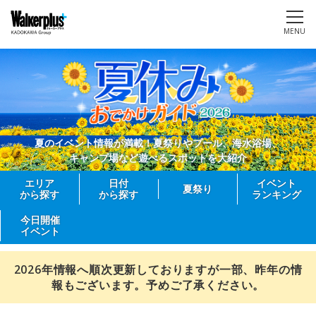
MENU
夏のイベント情報が満載！夏祭りやプール、海水浴場、
キャンプ場など遊べるスポットを大紹介
エリア
日付
イベント
夏祭り
から探す
から探す
ランキング
今日開催
イベント
2026年情報へ順次更新しておりますが一部、昨年の情
報もございます。予めご了承ください。