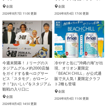
全国
全国
2026年8月7日 11:00
更新
2026年8月4日 17:00
更新
今週末開幕！Ｊリーグのス
冷やすと缶に“沖縄の海”が出
タジアムグルメ約2000店舗
現、オリオン夏限定
をガイドする食べログサー
「BEACH CHILL」が公式通
ビス「スタモグ」がローン
販で大人気！夏限定クラフ
チ！“おいしい”をスタジアム
ト2種も登場
観戦の入り口に
全国
全国
2026年8月4日 11:00
更新
2026年8月4日 14:50
更新