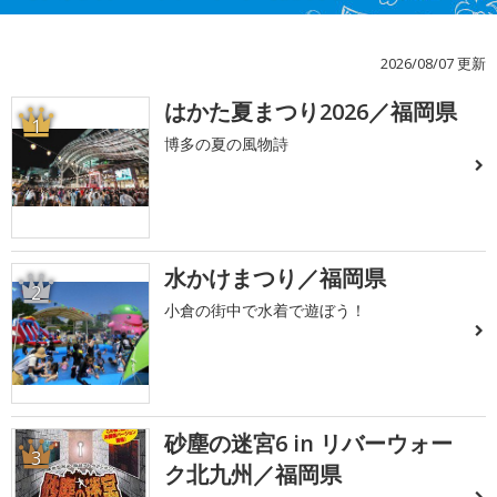
2026/08/07 更新
はかた夏まつり2026／福岡県
1
博多の夏の風物詩
水かけまつり／福岡県
2
小倉の街中で水着で遊ぼう！
砂塵の迷宮6 in リバーウォー
3
ク北九州／福岡県