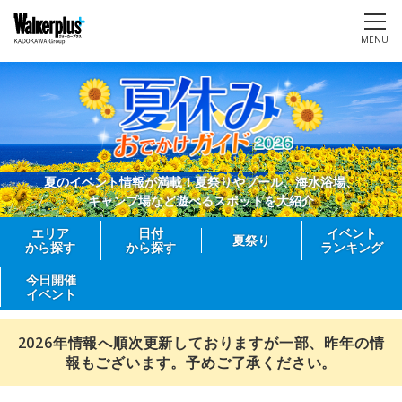
MENU
夏のイベント情報が満載！夏祭りやプール、海水浴場、
キャンプ場など遊べるスポットを大紹介
エリア
日付
イベント
夏祭り
から探す
から探す
ランキング
今日開催
イベント
2026年情報へ順次更新しておりますが一部、昨年の情
報もございます。予めご了承ください。