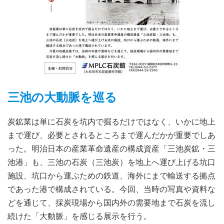
三池の大動脈を巡る
炭鉱業は単に石炭を坑内で掘るだけではなく、いかに地上
まで運び、必要とされるところまで運んだかが重要でしあ
った。明治日本の産業革命遺産の構成資産「三池炭鉱・三
池港」も、三池の石炭（三池炭）を地上へ運び上げる坑口
施設、坑口から運ぶための鉄道、海外にまで輸送する拠点
であった港で構成されている。今回、当時の写真や資料な
どを通じて、採炭現場から国内外の需要地まで石炭を流し
続けた「大動脈」を感じる展示を行う。