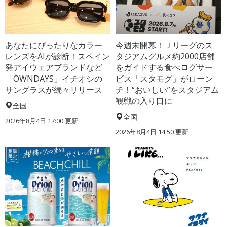
あなたにぴったりなカラー
今週末開幕！Ｊリーグのス
レンズをAIが診断！スペイン
タジアムグルメ約2000店舗
発アイウェアブランドなど
をガイドする食べログサー
「OWNDAYS」イチオシの
ビス「スタモグ」がローン
サングラスが続々リリース
チ！“おいしい”をスタジアム
観戦の入り口に
全国
全国
2026年8月4日 17:00
更新
2026年8月4日 14:50
更新