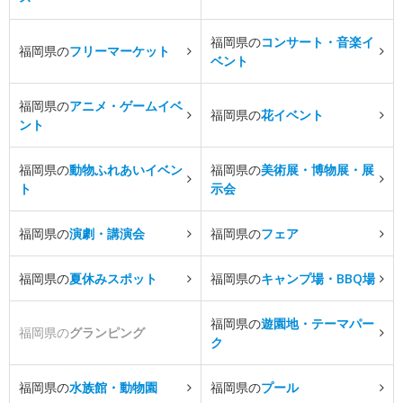
福岡県の
コンサート・音楽イ
福岡県の
フリーマーケット
ベント
福岡県の
アニメ・ゲームイベ
福岡県の
花イベント
ント
福岡県の
動物ふれあいイベン
福岡県の
美術展・博物展・展
ト
示会
福岡県の
演劇・講演会
福岡県の
フェア
福岡県の
夏休みスポット
福岡県の
キャンプ場・BBQ場
福岡県の
遊園地・テーマパー
福岡県の
グランピング
ク
福岡県の
水族館・動物園
福岡県の
プール