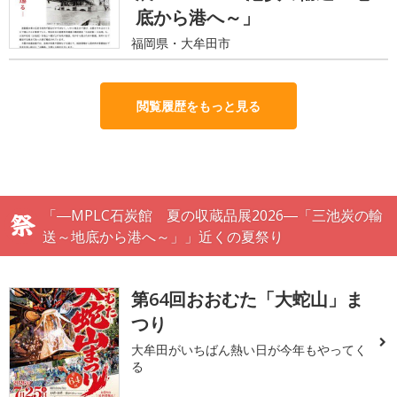
底から港へ～」
福岡県・大牟田市
閲覧履歴をもっと見る
「―MPLC石炭館 夏の収蔵品展2026―「三池炭の輸
送～地底から港へ～」」近くの夏祭り
第64回おおむた「大蛇山」ま
つり
大牟田がいちばん熱い日が今年もやってく
る