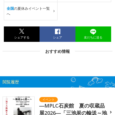
全国
の夏休みイベント一覧
へ
シェアする
シェア
友だちに送る
おすすめ情報
閲覧履歴
―MPLC石炭館 夏の収蔵品
展2026―「三池炭の輸送～地