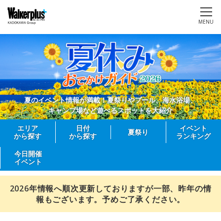
MENU
夏のイベント情報が満載！夏祭りやプール、海水浴場、
キャンプ場など遊べるスポットを大紹介
エリア
日付
イベント
夏祭り
から探す
から探す
ランキング
今日開催
イベント
2026年情報へ順次更新しておりますが一部、昨年の情
報もございます。予めご了承ください。