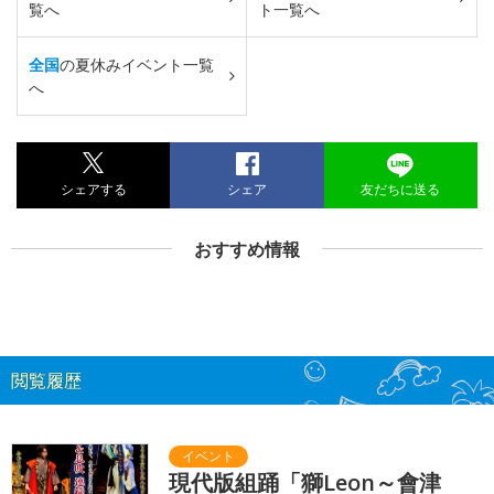
覧へ
ト一覧へ
全国
の夏休みイベント一覧
へ
シェアする
シェア
友だちに送る
おすすめ情報
閲覧履歴
現代版組踊「獅Leon～會津