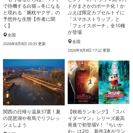
で待機する白猫→冬になる
ドがまさかのポーチ化！か
と現れる「腕枕ヤクザ」の
ぷえぼ限定カプセルトイに
予想外な生態【作者に聞
「スマホストラップ」と
く】
「フェイスポーチ」全10種
が登場
全国
全国
2026年8月8日 20:35
更新
2026年8月8日 17:22
更新
関西の日帰り温泉37選！夏
【映画ランキング】『スパ
の琵琶湖や有馬でリフレッ
イダーマン』シリーズ最高
シュしよう
発進で初登場V！『ちいか
わ』は2位、新作3本がラン