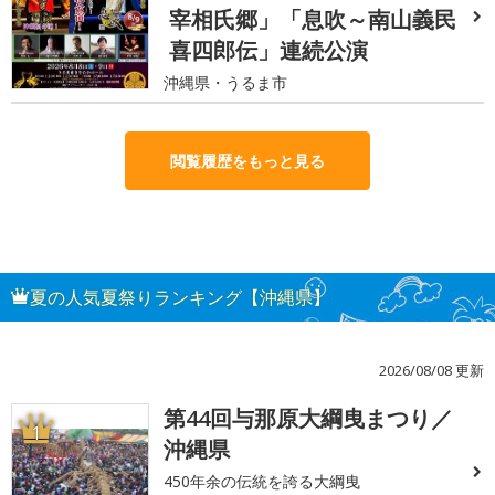
宰相氏郷」「息吹～南山義民
喜四郎伝」連続公演
沖縄県・うるま市
閲覧履歴をもっと見る
夏の人気夏祭りランキング【沖縄県】
2026/08/08 更新
第44回与那原大綱曳まつり／
1
沖縄県
450年余の伝統を誇る大綱曳