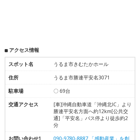
アクセス情報
スポット名
うるま市きむたかホール
住所
うるま市勝連平安名3071
駐車場
〇 69台
交通アクセス
[車]沖縄自動車道「沖縄北IC」より
勝連平安名方面へ約12km[公共交
通]「平安名」バス停より徒歩約2
分
お問い合わせ1
090-9780-8887 「感動産業」を創