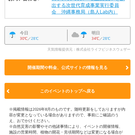
出する次世代育成事業実行委員
会 沖縄事務局（島人Lab内）
今日
明日
30℃
／
28℃
34℃
／
28℃
天気情報提供元：株式会社ライフビジネスウェザー
開催期間や料金、公式サイトの
情報を見る
このイベントのトップへ戻る
※掲載情報は2026年8月のものです。随時更新をしておりますが内
容が変更となっている場合がありますので、事前にご確認のう
え、おでかけください。
※自然災害の影響やその他諸事情により、イベントの開催情報、
施設の営業時間、植物の開花・見頃期間などは変更になる場合が