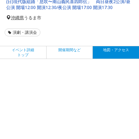
(日)現代版組踊「息吹〜南山義民喜四郎伝」 両日昼夜2公演/昼
公演 開場12:00 開演12:30/夜公演 開場17:00 開演17:30
沖縄県
うるま市
演劇・講演会
イベント詳細
開催期間など
地図・アクセス
トップ