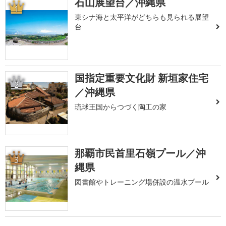
石山展望台／沖縄県
1
東シナ海と太平洋がどちらも見られる展望
台
国指定重要文化財 新垣家住宅
2
／沖縄県
琉球王国からつづく陶工の家
那覇市民首里石嶺プール／沖
3
縄県
図書館やトレーニング場併設の温水プール