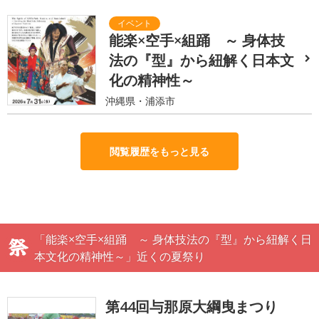
能楽×空手×組踊 ～ 身体技
法の『型』から紐解く日本文
化の精神性～
沖縄県・浦添市
閲覧履歴をもっと見る
「能楽×空手×組踊 ～ 身体技法の『型』から紐解く日
本文化の精神性～」近くの夏祭り
第44回与那原大綱曳まつり