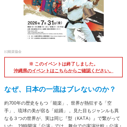
(c)能楽協会
※ このイベントは終了しました。
沖縄県のイベントはこちらからご確認ください。
なぜ、日本の一流はブレないのか？
約700年の歴史をもつ「能楽」、世界が熱狂する「空
手」、琉球の美が宿る「組踊」 。見た目もジャンルも異
なる３つの世界が、実は同じ『型（KATA）』で繋がって
いた。19時開演「公演」では、舞台での実演比較・公演・