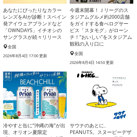
あなたにぴったりなカラー
今週末開幕！Ｊリーグのス
レンズをAIが診断！スペイン
タジアムグルメ約2000店舗
発アイウェアブランドなど
をガイドする食べログサー
「OWNDAYS」イチオシの
ビス「スタモグ」がローン
サングラスが続々リリース
チ！“おいしい”をスタジアム
観戦の入り口に
全国
全国
2026年8月4日 17:00
更新
2026年8月4日 14:50
更新
冷やすと缶に“沖縄の海”が出
サウナのあとに、
現、オリオン夏限定
PEANUTS。スヌーピーデザ