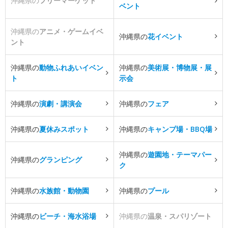
沖縄県の
フリーマーケット
ベント
沖縄県の
アニメ・ゲームイベ
沖縄県の
花イベント
ント
沖縄県の
動物ふれあいイベン
沖縄県の
美術展・博物展・展
ト
示会
沖縄県の
演劇・講演会
沖縄県の
フェア
沖縄県の
夏休みスポット
沖縄県の
キャンプ場・BBQ場
沖縄県の
遊園地・テーマパー
沖縄県の
グランピング
ク
沖縄県の
水族館・動物園
沖縄県の
プール
沖縄県の
ビーチ・海水浴場
沖縄県の
温泉・スパリゾート