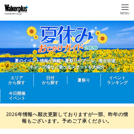
MENU
夏のイベント情報が満載！夏祭りやプール、海水浴場、
キャンプ場など遊べるスポットを大紹介
エリア
日付
イベント
夏祭り
から探す
から探す
ランキング
今日開催
イベント
2026年情報へ順次更新しておりますが一部、昨年の情
報もございます。予めご了承ください。