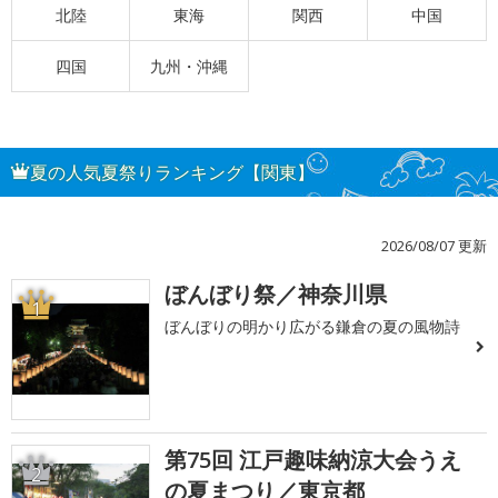
北陸
東海
関西
中国
四国
九州・沖縄
夏の人気夏祭りランキング【関東】
2026/08/07 更新
ぼんぼり祭／神奈川県
1
ぼんぼりの明かり広がる鎌倉の夏の風物詩
第75回 江戸趣味納涼大会うえ
2
の夏まつり／東京都