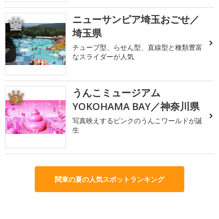
ニューサンピア埼玉おごせ／
2
埼玉県
チューブ型、らせん型、直線型と種類豊富
なスライダーが人気
うんこミュージアム
3
YOKOHAMA BAY／神奈川県
写真映えするピンクのうんこワールドが誕
生
関東の夏の人気スポットランキング