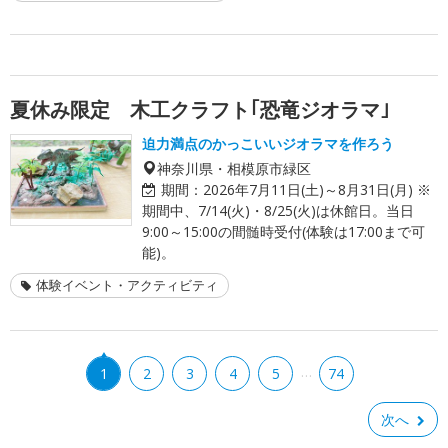
夏休み限定 木工クラフト｢恐竜ジオラマ｣
迫力満点のかっこいいジオラマを作ろう
神奈川県・相模原市緑区
期間：
2026年7月11日(土)～8月31日(月) ※
期間中、7/14(火)・8/25(火)は休館日。当日
9:00～15:00の間髄時受付(体験は17:00まで可
能)。
体験イベント・アクティビティ
…
1
2
3
4
5
74
次へ