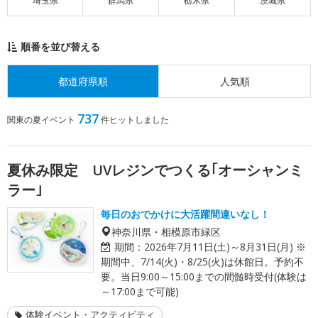
埼玉県
群馬県
栃木県
茨城県
順番を並び替える
都道府県順
人気順
737
関東の夏イベント
件ヒットしました
夏休み限定 UVレジンでつくる｢オーシャンミ
ラー｣
毎日のおでかけに大活躍間違いなし！
神奈川県・相模原市緑区
期間：
2026年7月11日(土)～8月31日(月) ※
期間中、7/14(火)・8/25(火)は休館日。予約不
要。当日9:00～15:00までの間髄時受付(体験は
～17:00まで可能)
体験イベント・アクティビティ