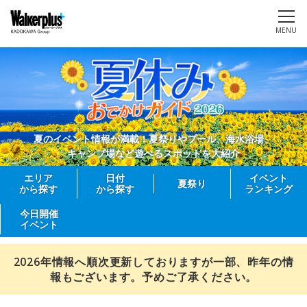
MENU
夏のイベント情報が満載！夏祭りやプール、海水浴場、
キャンプ場など遊べるスポットを大紹介
エリア
日付
イベント
夏祭り
から探す
から探す
ランキング
今日開催
イベント
2026年情報へ順次更新しておりますが一部、昨年の情
報もございます。予めご了承ください。