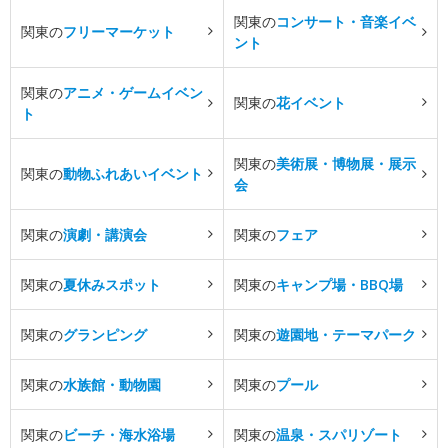
関東の
コンサート・音楽イベ
関東の
フリーマーケット
ント
関東の
アニメ・ゲームイベン
関東の
花イベント
ト
関東の
美術展・博物展・展示
関東の
動物ふれあいイベント
会
関東の
演劇・講演会
関東の
フェア
関東の
夏休みスポット
関東の
キャンプ場・BBQ場
関東の
グランピング
関東の
遊園地・テーマパーク
関東の
水族館・動物園
関東の
プール
関東の
ビーチ・海水浴場
関東の
温泉・スパリゾート