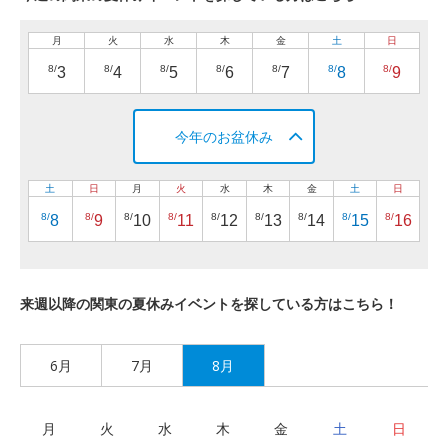
月
火
水
木
金
土
日
8/
8/
8/
8/
8/
8/
8/
3
4
5
6
7
8
9
今年のお盆休み
土
日
月
火
水
木
金
土
日
8/
8/
8/
8/
8/
8/
8/
8/
8/
8
9
10
11
12
13
14
15
16
来週以降の関東の夏休みイベントを探している方はこちら！
6月
7月
8月
月
火
水
木
金
土
日