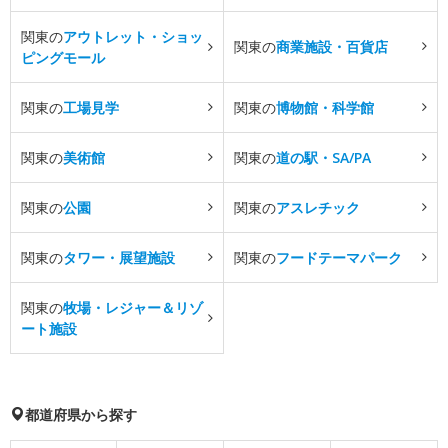
関東の
アウトレット・ショッ
関東の
商業施設・百貨店
ピングモール
関東の
工場見学
関東の
博物館・科学館
関東の
美術館
関東の
道の駅・SA/PA
関東の
公園
関東の
アスレチック
関東の
タワー・展望施設
関東の
フードテーマパーク
関東の
牧場・レジャー＆リゾ
ート施設
都道府県から探す