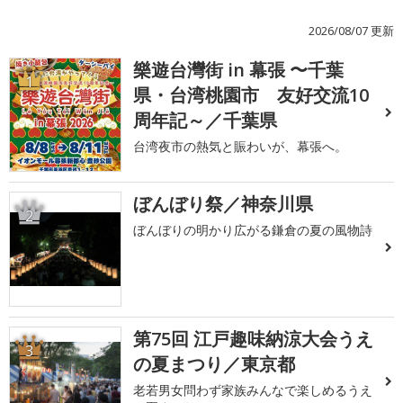
2026/08/07 更新
樂遊台灣街 in 幕張 〜千葉
1
県・台湾桃園市 友好交流10
周年記～／千葉県
台湾夜市の熱気と賑わいが、幕張へ。
ぼんぼり祭／神奈川県
2
ぼんぼりの明かり広がる鎌倉の夏の風物詩
第75回 江戸趣味納涼大会うえ
3
の夏まつり／東京都
老若男女問わず家族みんなで楽しめるうえ