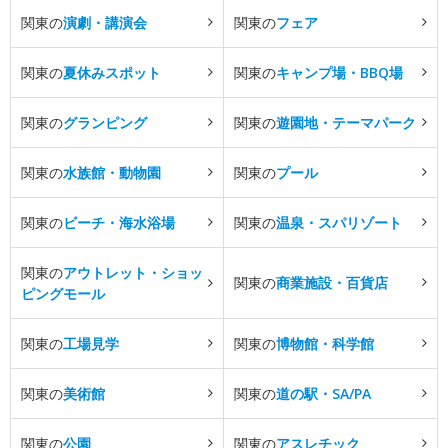
関東の
演劇・講演会
関東の
フェア
関東の
夏休みスポット
関東の
キャンプ場・BBQ場
関東の
グランピング
関東の
遊園地・テーマパーク
関東の
水族館・動物園
関東の
プール
関東の
ビーチ・海水浴場
関東の
温泉・スパリゾート
関東の
アウトレット・ショッ
関東の
商業施設・百貨店
ピングモール
関東の
工場見学
関東の
博物館・科学館
関東の
美術館
関東の
道の駅・SA/PA
関東の
公園
関東の
アスレチック