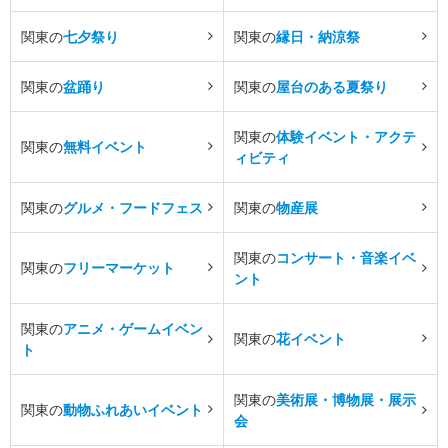
関東の
七夕祭り
関東の
縁日・納涼祭
関東の
盆踊り
関東の
屋台のある夏祭り
関東の
体験イベント・アクテ
関東の
無料イベント
ィビティ
関東の
グルメ・フードフェス
関東の
物産展
関東の
コンサート・音楽イベ
関東の
フリーマーケット
ント
関東の
アニメ・ゲームイベン
関東の
花イベント
ト
関東の
美術展・博物展・展示
関東の
動物ふれあいイベント
会