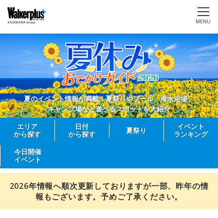
MENU
夏のイベント情報が満載！夏祭りやプール、海水浴場、
キャンプ場など遊べるスポットを大紹介
エリア
日付
イベント
夏祭り
から探す
から探す
ランキング
今日開催
イベント
2026年情報へ順次更新しておりますが一部、昨年の情
報もございます。予めご了承ください。