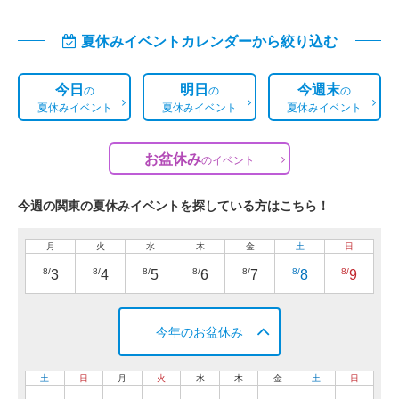
夏休みイベントカレンダーから絞り込む
今日
明日
今週末
の
の
の
夏休みイベント
夏休みイベント
夏休みイベント
お盆休み
の
イベント
今週の関東の夏休みイベントを探している方はこちら！
月
火
水
木
金
土
日
8/
8/
8/
8/
8/
8/
8/
3
4
5
6
7
8
9
今年のお盆休み
土
日
月
火
水
木
金
土
日