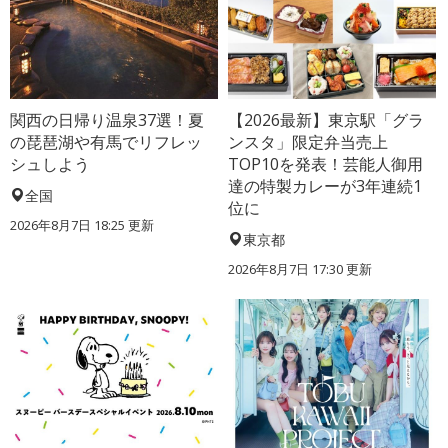
関西の日帰り温泉37選！夏
【2026最新】東京駅「グラ
の琵琶湖や有馬でリフレッ
ンスタ」限定弁当売上
シュしよう
TOP10を発表！芸能人御用
達の特製カレーが3年連続1
全国
位に
2026年8月7日 18:25
更新
東京都
2026年8月7日 17:30
更新