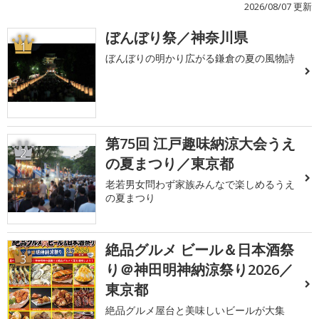
2026/08/07 更新
ぼんぼり祭／神奈川県
1
ぼんぼりの明かり広がる鎌倉の夏の風物詩
第75回 江戸趣味納涼大会うえ
2
の夏まつり／東京都
老若男女問わず家族みんなで楽しめるうえ
の夏まつり
絶品グルメ ビール＆日本酒祭
3
り＠神田明神納涼祭り2026／
東京都
絶品グルメ屋台と美味しいビールが大集