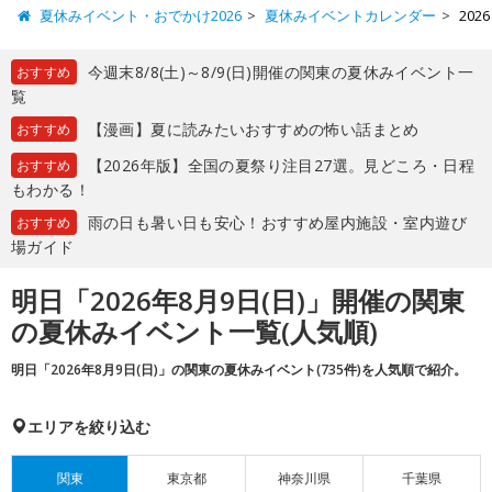
夏休みイベント・おでかけ2026
夏休みイベントカレンダー
20
今週末8/8(土)～8/9(日)開催の関東の夏休みイベント一
おすすめ
覧
【漫画】夏に読みたいおすすめの怖い話まとめ
おすすめ
【2026年版】全国の夏祭り注目27選。見どころ・日程
おすすめ
もわかる！
雨の日も暑い日も安心！おすすめ屋内施設・室内遊び
おすすめ
場ガイド
明日「2026年8月9日(日)」開催の関東
の夏休みイベント一覧(人気順)
明日「2026年8月9日(日)」の関東の夏休みイベント(735件)を人気順で紹介。
エリアを絞り込む
関東
東京都
神奈川県
千葉県