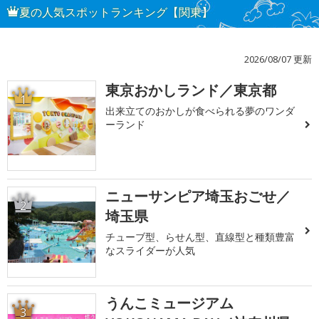
夏の人気スポットランキング【関東】
2026/08/07 更新
東京おかしランド／東京都
1
出来立てのおかしが食べられる夢のワンダ
ーランド
ニューサンピア埼玉おごせ／
2
埼玉県
チューブ型、らせん型、直線型と種類豊富
なスライダーが人気
うんこミュージアム
3