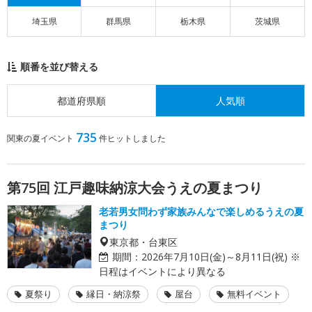
埼玉県
群馬県
栃木県
茨城県
順番を並び替える
都道府県順
人気順
735
関東の夏イベント
件ヒットしました
第75回 江戸趣味納涼大会うえの夏まつり
老若男女問わず家族みんなで楽しめるうえの夏
まつり
東京都・台東区
期間：
2026年7月10日(金)～8月11日(祝) ※
日程はイベントにより異なる
夏祭り
縁日・納涼祭
屋台
無料イベント