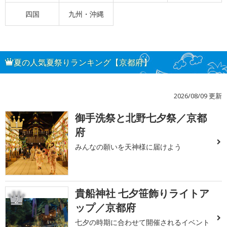
四国
九州・沖縄
夏の人気夏祭りランキング【京都府】
2026/08/09 更新
御手洗祭と北野七夕祭／京都
1
府
みんなの願いを天神様に届けよう
貴船神社 七夕笹飾りライトア
2
ップ／京都府
七夕の時期に合わせて開催されるイベント