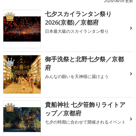
2026/08/09 更新
七夕スカイランタン祭り
1
2026(京都)／京都府
日本最大級のスカイランタン祭り
御手洗祭と北野七夕祭／京都
2
府
みんなの願いを天神様に届けよう
貴船神社 七夕笹飾りライトア
3
ップ／京都府
七夕の時期に合わせて開催されるイベント