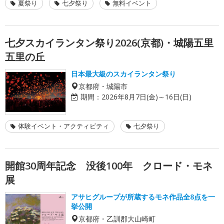
夏祭り
七夕祭り
無料イベント
七夕スカイランタン祭り2026(京都)・城陽五里
五里の丘
日本最大級のスカイランタン祭り
京都府・城陽市
期間：
2026年8月7日(金)～16日(日)
体験イベント・アクティビティ
七夕祭り
開館30周年記念 没後100年 クロード・モネ
展
アサヒグループが所蔵するモネ作品全8点を一
挙公開
京都府・乙訓郡大山崎町