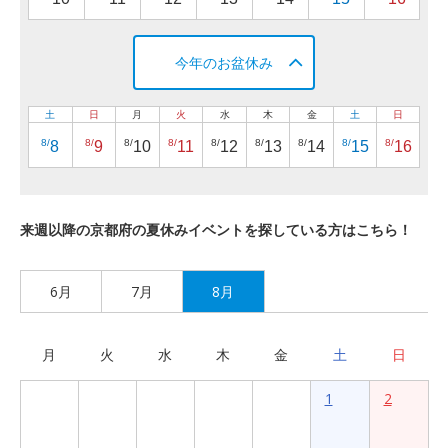
今年のお盆休み
土
日
月
火
水
木
金
土
日
8/
8/
8/
8/
8/
8/
8/
8/
8/
8
9
10
11
12
13
14
15
16
来週以降の京都府の夏休みイベントを探している方はこちら！
6月
7月
8月
月
火
水
木
金
土
日
1
2