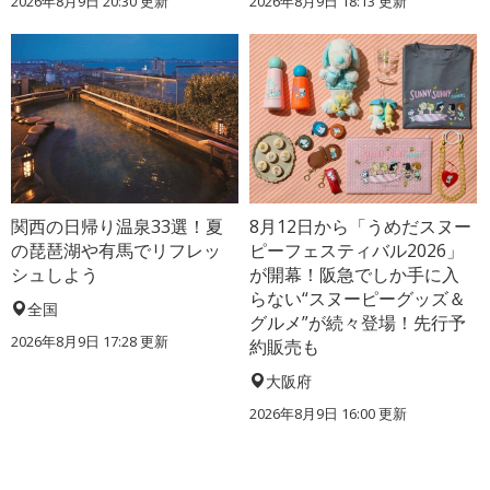
2026年8月9日 20:30
更新
2026年8月9日 18:13
更新
関西の日帰り温泉33選！夏
8月12日から「うめだスヌー
の琵琶湖や有馬でリフレッ
ピーフェスティバル2026」
シュしよう
が開幕！阪急でしか手に入
らない“スヌーピーグッズ＆
全国
グルメ”が続々登場！先行予
2026年8月9日 17:28
更新
約販売も
大阪府
2026年8月9日 16:00
更新