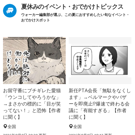
夏休みのイベント・おでかけトピックス
ウォーカー編集部が選ぶ、この夏におすすめしたい旬なイベント・
おでかけスポット
お留守番にブチギレた愛猫
新任PTA会長「無駄をなくし
「ウンコしてやろうかな」
ます」→ベルマークやバザ
→まさかの標的に「目が笑
ーを即廃止!?爆速で終わる会
ってない！」と恐怖【作者
議に「有能すぎる」【作者
に聞く】
に聞く】
全国
全国