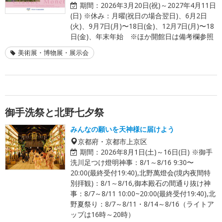
期間：
2026年3月20日(祝)～2027年4月11日
(日) ※休み：月曜(祝日の場合翌日)、6月2日
(火)、9月7日(月)〜18日(金)、12月7日(月)〜18
日(金)、年末年始 ※ほか開館日は備考欄参照
美術展・博物展・展示会
御手洗祭と北野七夕祭
みんなの願いを天神様に届けよう
京都府・京都市上京区
期間：
2026年8月1日(土)～16日(日) ※御手
洗川足つけ燈明神事：8/1～8/16 9:30〜
20:00(最終受付19:40),北野萬燈会(境内夜間特
別拝観)：8/1～8/16,御本殿石の間通り抜け神
事：8/7～8/11 10:00~20:00(最終受付19:40),北
野夏祭り：8/7～8/11・8/14～8/16（ライトア
ップは16時～20時）