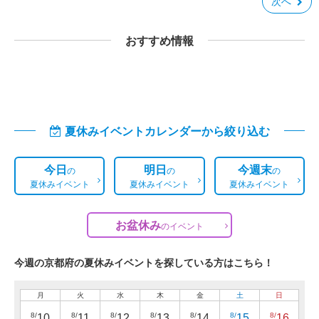
次へ
おすすめ情報
夏休みイベントカレンダーから絞り込む
今日
明日
今週末
の
の
の
夏休みイベント
夏休みイベント
夏休みイベント
お盆休み
の
イベント
今週の京都府の夏休みイベントを探している方はこちら！
月
火
水
木
金
土
日
8/
8/
8/
8/
8/
8/
8/
10
11
12
13
14
15
16