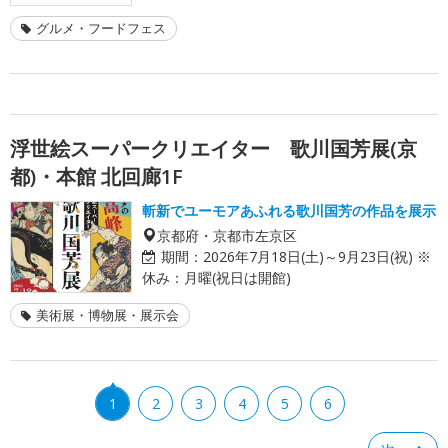
グルメ・フードフェス
浮世絵スーパークリエイター 歌川国芳展(京
都)・本館 北回廊1F
斬新でユーモアあふれる歌川国芳の作品を展示
京都府・京都市左京区
期間：
2026年7月18日(土)～9月23日(祝) ※
休み：月曜(祝日は開館)
美術展・博物展・展示会
1
2
3
4
5
6