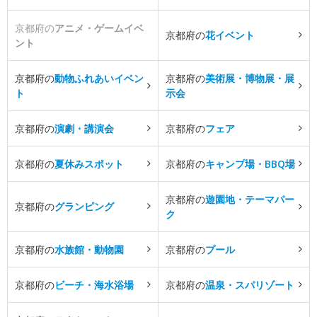
京都府の
アニメ・ゲームイベ
京都府の
花イベント
ント
京都府の
動物ふれあいイベン
京都府の
美術展・博物展・展
ト
示会
京都府の
演劇・講演会
京都府の
フェア
京都府の
夏休みスポット
京都府の
キャンプ場・BBQ場
京都府の
遊園地・テーマパー
京都府の
グランピング
ク
京都府の
水族館・動物園
京都府の
プール
京都府の
ビーチ・海水浴場
京都府の
温泉・スパリゾート