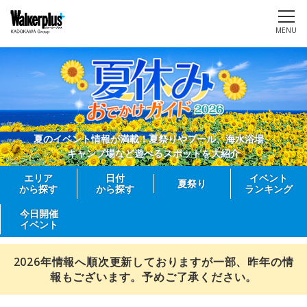
MENU
夏のイベント情報が満載！夏祭りやプール、海水浴場、
キャンプ場など遊べるスポットを大紹介
エリア
日付
イベント
夏祭り
から探す
から探す
ランキング
今日開催
イベント
2026年情報へ順次更新しておりますが一部、昨年の情
報もございます。予めご了承ください。