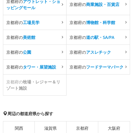
京都府の
アウトレット・ショ
京都府の
商業施設・百貨店
ッピングモール
京都府の
工場見学
京都府の
博物館・科学館
京都府の
美術館
京都府の
道の駅・SA/PA
京都府の
公園
京都府の
アスレチック
京都府の
タワー・展望施設
京都府の
フードテーマパーク
京都府の
牧場・レジャー＆リ
ゾート施設
周辺の都道府県から探す
関西
滋賀県
京都府
大阪府