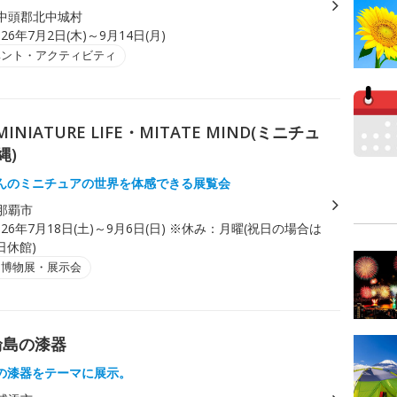
中頭郡北中城村
026年7月2日(木)～9月14日(月)
ベント・アクティビティ
IATURE LIFE・MITATE MIND(ミニチュ
縄)
んのミニチュアの世界を体感できる展覧会
那覇市
026年7月18日(土)～9月6日(日) ※休み：月曜(祝日の場合は
日休館)
・博物展・展示会
輪島の漆器
の漆器をテーマに展示。