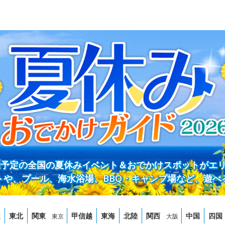
開催予定の全国の夏休みイベント＆おでかけスポットがエ
トや、プール、海水浴場、BBQ・キャンプ場など、遊べ
道
東北
関東
甲信越
東海
北陸
関西
中国
四国
東京
大阪