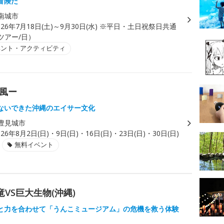
冒険だ
南城市
026年7月18日(土)～9月30日(水) ※平日・土日祝祭日共通
1ツアー/日）
ベント・アクティビティ
結風ー
ないできた沖縄のエイサー文化
豊見城市
026年8月2日(日)・9日(日)・16日(日)・23日(日)・30日(日)
無料イベント
竜VS巨大生物(沖縄)
と力を合わせて「うんこミュージアム」の危機を救う体験