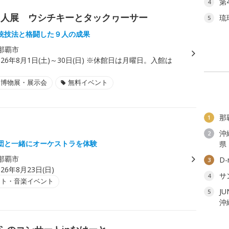
第
4
９人展 ウシチキーとタックヮーサー
琉
5
統技法と格闘した９人の成果
那覇市
026年8月1日(土)～30日(日) ※休館日は月曜日。入館は
。
・博物展・展示会
無料イベント
那
1
沖
2
団と一緒にオーケストラを体験
県
那覇市
D
3
026年8月23日(日)
サ
4
ート・音楽イベント
J
5
沖