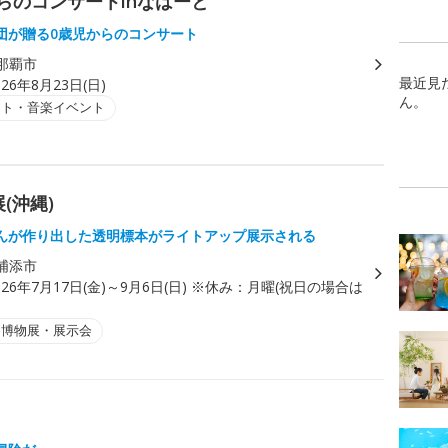
らのコンサートinなはーと
団が贈る0歳児からのコンサート
那覇市
最近見
026年8月23日(日)
ん。
ート・音楽イベント
(沖縄)
んが作り出した透明標本がライトアップ展示される
浦添市
026年7月17日(金)～9月6日(日) ※休み：月曜(祝日の場合は
・博物展・展示会
」