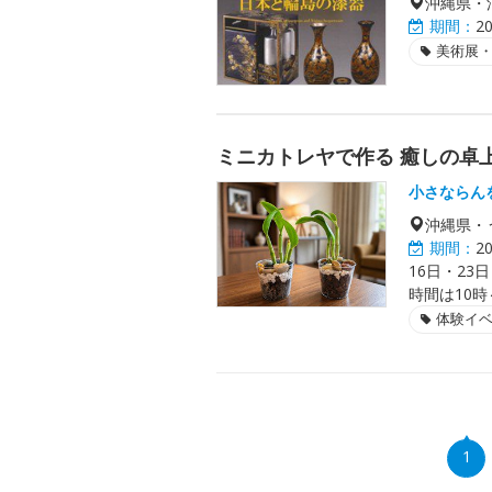
沖縄県・
期間：
2
美術展
ミニカトレヤで作る 癒しの卓
小さならん
沖縄県・
期間：
2
16日・23
時間は10時
体験イ
1