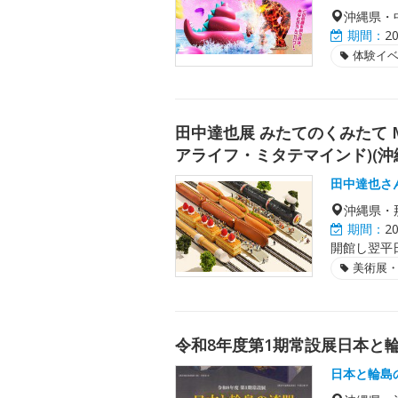
沖縄県・
期間：
2
体験イ
田中達也展 みたてのくみたて MIN
アライフ・ミタテマインド)(沖
田中達也さ
沖縄県・
期間：
2
開館し翌平
美術展
令和8年度第1期常設展日本と
日本と輪島