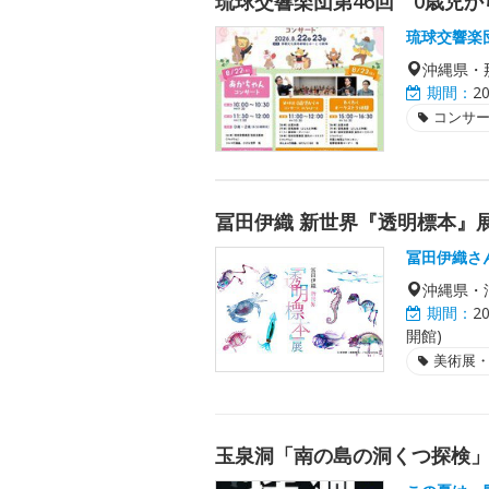
琉球交響楽団第46回 0歳児か
琉球交響楽
沖縄県・
期間：
2
コンサ
冨田伊織 新世界『透明標本』展
冨田伊織さ
沖縄県・
期間：
2
開館)
美術展
玉泉洞「南の島の洞くつ探検