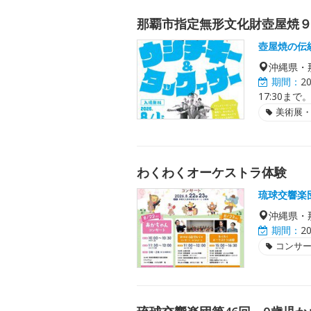
那覇市指定無形文化財壺屋焼
壺屋焼の伝
沖縄県・
期間：
2
17:30まで
美術展
わくわくオーケストラ体験
琉球交響楽
沖縄県・
期間：
2
コンサ