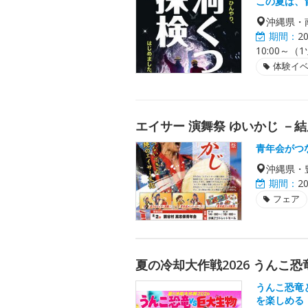
この夏は、
沖縄県・
期間：
2
10:00～（
体験イ
エイサー 演舞祭 ゆいかじ －
青年会がつ
沖縄県・
期間：
2
フェア
夏の冷却大作戦2026 うんこ恐
うんこ恐竜
を楽しめる