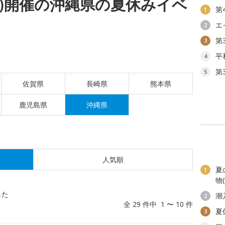
(日)開催の沖縄県の夏休みイベ
第
1
エ
2
第
3
平
4
第
5
佐賀県
長崎県
熊本県
鹿児島県
沖縄県
人気順
夏
1
物
した
潮
2
全 29 件中 1 〜 10 件
夏
3