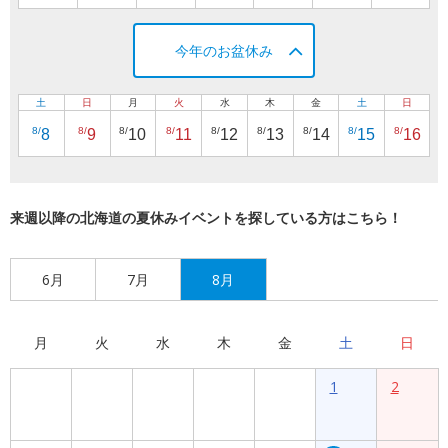
今年のお盆休み
土
日
月
火
水
木
金
土
日
8/
8/
8/
8/
8/
8/
8/
8/
8/
8
9
10
11
12
13
14
15
16
来週以降の北海道の夏休みイベントを探している方はこちら！
6月
7月
8月
月
火
水
木
金
土
日
1
2