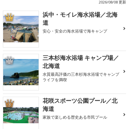
2026/08/08 更新
浜中・モイレ海水浴場／北海
1
道
安心・安全の海水浴場で海キャンプ
三本杉海水浴場 キャンプ場／
2
北海道
水質最高評価の三本杉海水浴場でキャンプ
ライフを満喫
花咲スポーツ公園プール／北
3
海道
家族で楽しめる歴史ある市民プール