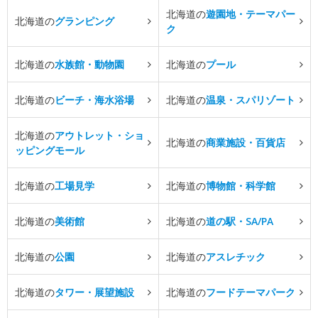
北海道の
遊園地・テーマパー
北海道の
グランピング
ク
北海道の
水族館・動物園
北海道の
プール
北海道の
ビーチ・海水浴場
北海道の
温泉・スパリゾート
北海道の
アウトレット・ショ
北海道の
商業施設・百貨店
ッピングモール
北海道の
工場見学
北海道の
博物館・科学館
北海道の
美術館
北海道の
道の駅・SA/PA
北海道の
公園
北海道の
アスレチック
北海道の
タワー・展望施設
北海道の
フードテーマパーク