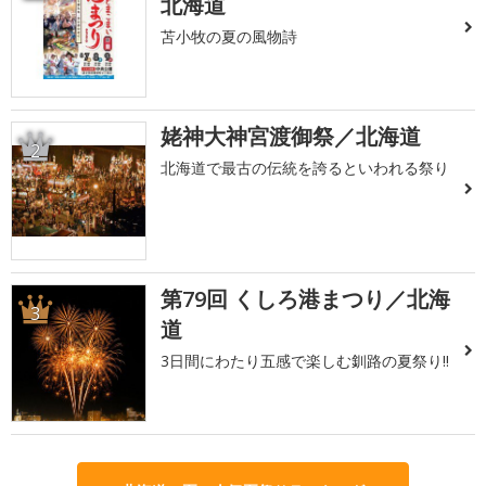
北海道
苫小牧の夏の風物詩
姥神大神宮渡御祭／北海道
2
北海道で最古の伝統を誇るといわれる祭り
第79回 くしろ港まつり／北海
3
道
3日間にわたり五感で楽しむ釧路の夏祭り!!