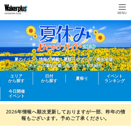
MENU
夏のイベント情報が満載！夏祭りやプール、海水浴場、
キャンプ場など遊べるスポットを大紹介
エリア
日付
イベント
夏祭り
から探す
から探す
ランキング
今日開催
イベント
2026年情報へ順次更新しておりますが一部、昨年の情
報もございます。予めご了承ください。