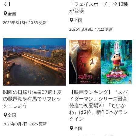
く】
「フェイスポーチ」全10種
が登場
全国
全国
2026年8月8日 20:35
更新
2026年8月8日 17:22
更新
関西の日帰り温泉37選！夏
【映画ランキング】『スパ
の琵琶湖や有馬でリフレッ
イダーマン』シリーズ最高
シュしよう
発進で初登場V！『ちいか
わ』は2位、新作3本がラン
全国
クイン
2026年8月7日 18:25
更新
全国