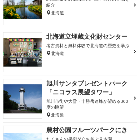
紹介
北海道
北海道立埋蔵文化財センター
考古資料と無料体験で北海道の歴史を学ぶ
北海道
旭川サンタプレゼントパーク
「ニコラス展望タワー」
旭川市街や大雪・十勝岳連峰が望める360
度の眺望
北海道
農村公園フルーツパークにき
たくさんの果樹が立ち並ぶ見本園