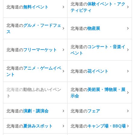
北海道の
体験イベント・アク
北海道の
無料イベント
ティビティ
北海道の
グルメ・フードフェ
北海道の
物産展
ス
北海道の
コンサート・音楽イ
北海道の
フリーマーケット
ベント
北海道の
アニメ・ゲームイベ
北海道の
花イベント
ント
北海道の
動物ふれあいイベン
北海道の
美術展・博物展・展
ト
示会
北海道の
演劇・講演会
北海道の
フェア
北海道の
夏休みスポット
北海道の
キャンプ場・BBQ場