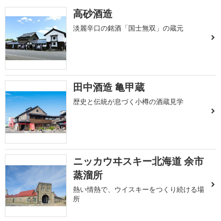
高砂酒造
淡麗辛口の銘酒「国士無双」の蔵元
田中酒造 亀甲蔵
歴史と伝統が息づく小樽の酒蔵見学
ニッカウヰスキー北海道 余市
蒸溜所
熱い情熱で、ウイスキーをつくり続ける場
所