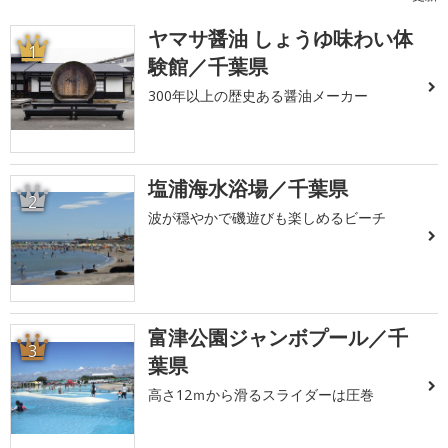
ヤマサ醤油 しょうゆ味わい体
1
験館／千葉県
300年以上の歴史ある醤油メーカー
塩浦海水浴場／千葉県
2
波が穏やかで磯遊びも楽しめるビーチ
富津公園ジャンボプール／千
3
葉県
高さ12ｍから滑るスライダーは圧巻