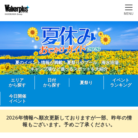
MENU
夏のイベント情報が満載！夏祭りやプール、海水浴場、
キャンプ場など遊べるスポットを大紹介
エリア
日付
イベント
夏祭り
から探す
から探す
ランキング
今日開催
イベント
2026年情報へ順次更新しておりますが一部、昨年の情
報もございます。予めご了承ください。