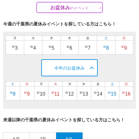
お盆休み
の
イベント
今週の千葉県の夏休みイベントを探している方はこちら！
月
火
水
木
金
土
日
8/
8/
8/
8/
8/
8/
8/
3
4
5
6
7
8
9
今年のお盆休み
土
日
月
火
水
木
金
土
日
8/
8/
8/
8/
8/
8/
8/
8/
8/
8
9
10
11
12
13
14
15
16
来週以降の千葉県の夏休みイベントを探している方はこちら！
6月
7月
8月