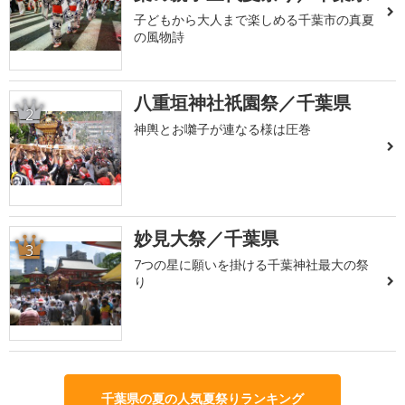
子どもから大人まで楽しめる千葉市の真夏
の風物詩
八重垣神社祇園祭／千葉県
2
神輿とお囃子が連なる様は圧巻
妙見大祭／千葉県
3
7つの星に願いを掛ける千葉神社最大の祭
り
千葉県の夏の人気夏祭りランキング