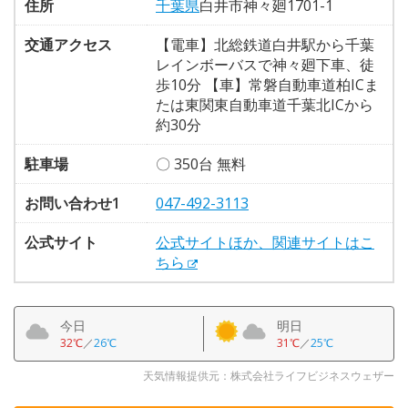
住所
千葉県
白井市神々廻1701-1
交通アクセス
【電車】北総鉄道白井駅から千葉
レインボーバスで神々廻下車、徒
歩10分 【車】常磐自動車道柏ICま
たは東関東自動車道千葉北ICから
約30分
駐車場
〇 350台 無料
お問い合わせ1
047-492-3113
公式サイト
公式サイトほか、関連サイトはこ
ちら
今日
明日
32℃
／
26℃
31℃
／
25℃
天気情報提供元：株式会社ライフビジネスウェザー