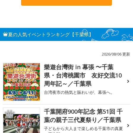
夏の人気イベントランキング【千葉県】
2026/08/06 更新
樂遊台灣街 in 幕張 〜千葉
1
県・台湾桃園市 友好交流10
周年記～／千葉県
台湾夜市の熱気と賑わいが、幕張へ。
千葉開府900年記念 第51回 千
2
葉の親子三代夏祭り／千葉県
子どもから大人まで楽しめる千葉市の真夏