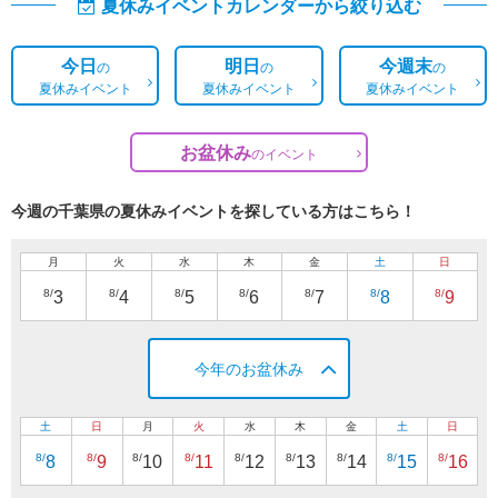
夏休みイベントカレンダーから絞り込む
今日
明日
今週末
の
の
の
夏休みイベント
夏休みイベント
夏休みイベント
お盆休み
の
イベント
今週の千葉県の夏休みイベントを探している方はこちら！
月
火
水
木
金
土
日
8/
8/
8/
8/
8/
8/
8/
3
4
5
6
7
8
9
今年のお盆休み
土
日
月
火
水
木
金
土
日
8/
8/
8/
8/
8/
8/
8/
8/
8/
8
9
10
11
12
13
14
15
16