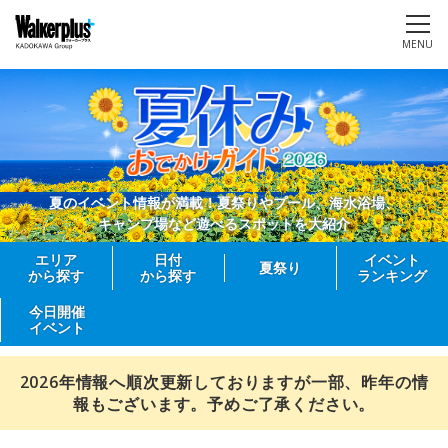
MENU
夏のイベント情報が満載！夏祭りやプール、海水浴場、
キャンプ場など遊べるスポットを大紹介
エリア
日付
イベント
夏祭り
から探す
から探す
ランキング
今日開催
イベント
2026年情報へ順次更新しておりますが一部、昨年の情
報もございます。予めご了承ください。