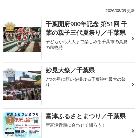
2026/08/09 更新
千葉開府900年記念 第51回 千
1
葉の親子三代夏祭り／千葉県
子どもから大人まで楽しめる千葉市の真夏
の風物詩
妙見大祭／千葉県
2
7つの星に願いを掛ける千葉神社最大の祭
り
富津ふるさとまつり／千葉県
3
新富津音頭に合わせて踊ろう！