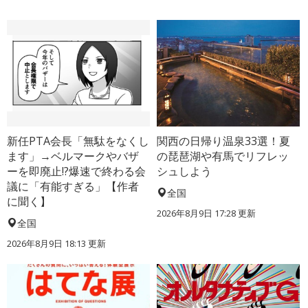
新任PTA会長「無駄をなくし
関西の日帰り温泉33選！夏
ます」→ベルマークやバザ
の琵琶湖や有馬でリフレッ
ーを即廃止!?爆速で終わる会
シュしよう
議に「有能すぎる」【作者
全国
に聞く】
2026年8月9日 17:28
更新
全国
2026年8月9日 18:13
更新