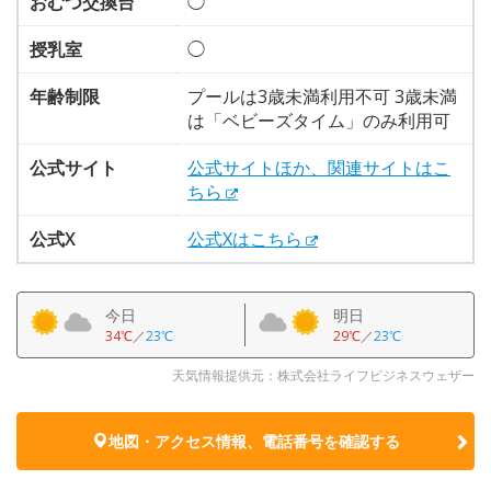
おむつ交換台
◯
授乳室
◯
年齢制限
プールは3歳未満利用不可 3歳未満
は「ベビーズタイム」のみ利用可
公式サイト
公式サイトほか、関連サイトはこ
ちら
公式X
公式Xはこちら
今日
明日
34℃
／
23℃
29℃
／
23℃
天気情報提供元：株式会社ライフビジネスウェザー
地図・アクセス情報、電話番号を確認する