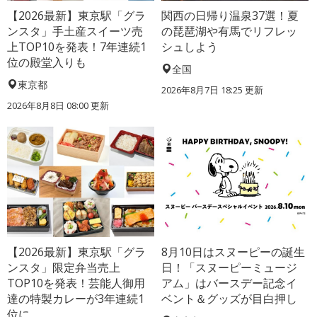
【2026最新】東京駅「グラ
関西の日帰り温泉37選！夏
ンスタ」手土産スイーツ売
の琵琶湖や有馬でリフレッ
上TOP10を発表！7年連続1
シュしよう
位の殿堂入りも
全国
東京都
2026年8月7日 18:25
更新
2026年8月8日 08:00
更新
【2026最新】東京駅「グラ
8月10日はスヌーピーの誕生
ンスタ」限定弁当売上
日！「スヌーピーミュージ
TOP10を発表！芸能人御用
アム」はバースデー記念イ
達の特製カレーが3年連続1
ベント＆グッズが目白押し
位に