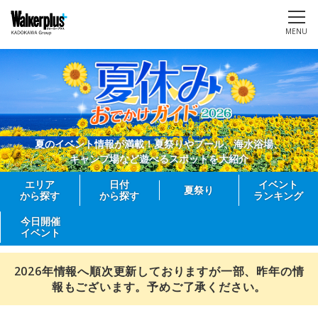
MENU
夏のイベント情報が満載！夏祭りやプール、海水浴場、
キャンプ場など遊べるスポットを大紹介
エリア
日付
イベント
夏祭り
から探す
から探す
ランキング
今日開催
イベント
2026年情報へ順次更新しておりますが一部、昨年の情
報もございます。予めご了承ください。