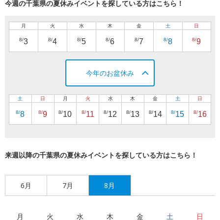
今週の千葉県の夏休みイベントを探している方はこちら！
月
火
水
木
金
土
日
8/
8/
8/
8/
8/
8/
8/
3
4
5
6
7
8
9
今年のお盆休み
土
日
月
火
水
木
金
土
日
8/
8/
8/
8/
8/
8/
8/
8/
8/
8
9
10
11
12
13
14
15
16
来週以降の千葉県の夏休みイベントを探している方はこちら！
6月
7月
8月
月
火
水
木
金
土
日