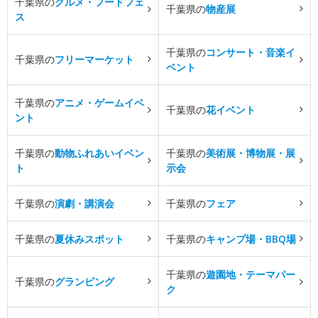
千葉県の
グルメ・フードフェ
千葉県の
物産展
ス
千葉県の
コンサート・音楽イ
千葉県の
フリーマーケット
ベント
千葉県の
アニメ・ゲームイベ
千葉県の
花イベント
ント
千葉県の
動物ふれあいイベン
千葉県の
美術展・博物展・展
ト
示会
千葉県の
演劇・講演会
千葉県の
フェア
千葉県の
夏休みスポット
千葉県の
キャンプ場・BBQ場
千葉県の
遊園地・テーマパー
千葉県の
グランピング
ク