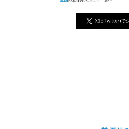
X(旧Twitter)