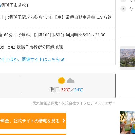
県
我孫子市若松1
ヤ
5
】JR我孫子駅から徒歩10分 【車】常磐自動車道柏ICから約
0台 60分まで無料、以降100円/60分 利用時間6:00～21:30
7185-1542 我孫子市役所公園緑地課
サイトほか、関連サイトはこちら
明日
32℃
／
24℃
天気情報提供元：株式会社ライフビジネスウェザー
や料金、公式サイトの
情報を見る