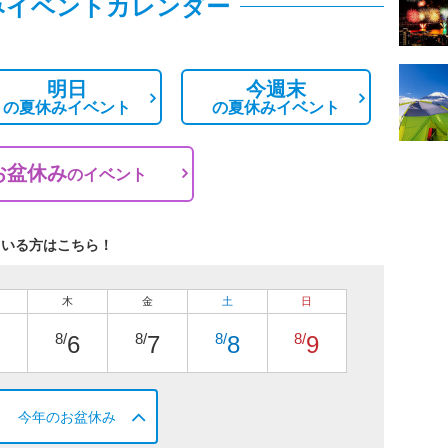
みイベントカレンダー
明日
今週末
の
夏休みイベント
の
夏休みイベント
お盆休み
の
イベント
ている方はこちら！
木
金
土
日
8/
8/
8/
8/
6
7
8
9
今年のお盆休み