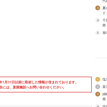
代
夏
3
ド
千
4
県
旭
5
塩
1
6年1月31日以前に取材した情報が含まれております。
富
合には、直接施設へお問い合わせください。
2
姉
3
県
守
4