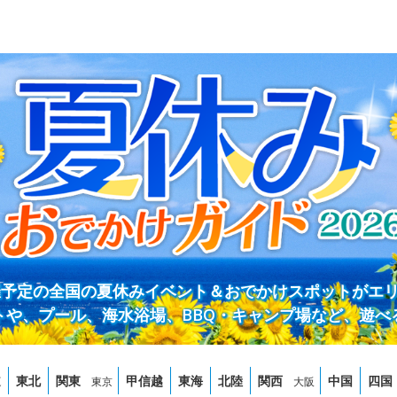
開催予定の全国の夏休みイベント＆おでかけスポットがエ
トや、プール、海水浴場、BBQ・キャンプ場など、遊べ
道
東北
関東
甲信越
東海
北陸
関西
中国
四国
東京
大阪