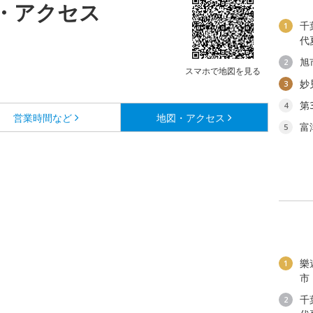
・アクセス
千
1
代
旭
2
スマホで地図を見る
妙
3
第
4
営業時間など
地図・アクセス
富
5
樂
1
市
千
2