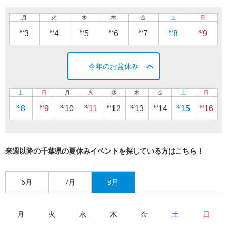
月
火
水
木
金
土
日
8/
8/
8/
8/
8/
8/
8/
3
4
5
6
7
8
9
今年のお盆休み
土
日
月
火
水
木
金
土
日
8/
8/
8/
8/
8/
8/
8/
8/
8/
8
9
10
11
12
13
14
15
16
来週以降の千葉県の夏休みイベントを探している方はこちら！
6月
7月
8月
月
火
水
木
金
土
日