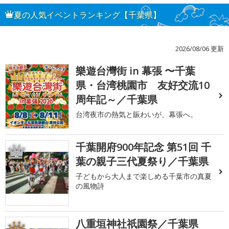
夏の人気イベントランキング【千葉県】
2026/08/06 更新
樂遊台灣街 in 幕張 〜千葉
1
県・台湾桃園市 友好交流10
周年記～／千葉県
台湾夜市の熱気と賑わいが、幕張へ。
千葉開府900年記念 第51回 千
2
葉の親子三代夏祭り／千葉県
子どもから大人まで楽しめる千葉市の真夏
の風物詩
八重垣神社祇園祭／千葉県