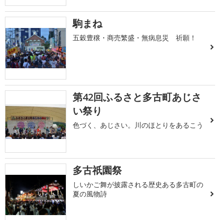
駒まね
五穀豊穣・商売繁盛・無病息災 祈願！
第42回ふるさと多古町あじさ
い祭り
色づく、あじさい。川のほとりをあるこう
多古祇園祭
しいかご舞が披露される歴史ある多古町の
夏の風物詩