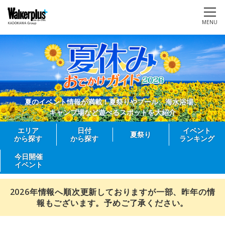
MENU
夏のイベント情報が満載！夏祭りやプール、海水浴場、
キャンプ場など遊べるスポットを大紹介
エリア
日付
イベント
夏祭り
から探す
から探す
ランキング
今日開催
イベント
2026年情報へ順次更新しておりますが一部、昨年の情
報もございます。予めご了承ください。