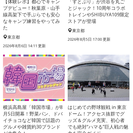
【体験レポ】都心でキャン
「すとぷり」が渋谷を丸ご
プデビュー！秋葉原・山手
とジャック！10周年コラボ
線高架下で手ぶらでも安心
トレインやSHIBUYA109限定
なキャンプ練習をやってみ
ストアが登場
た
東京都
東京都
2026年8月5日 17:00
更新
2026年8月6日 14:11
更新
横浜高島屋「韓国市場」が8
はじめての野球観戦 in 東京
月5日開幕！野菜パン、ドバ
ドーム！アクセス抜群でグ
イチョコなど韓国で話題の
ッズ＆グルメ充実、初心者
グルメや雑貨約30ブランド
でも絶対“ハマる”巨人戦の魅