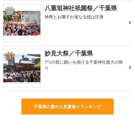
八重垣神社祇園祭／千葉県
2
神輿とお囃子が連なる様は圧巻
妙見大祭／千葉県
3
7つの星に願いを掛ける千葉神社最大の祭
り
千葉県の夏の人気夏祭りランキング