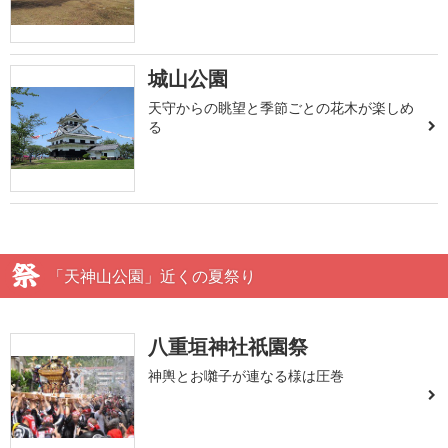
城山公園
天守からの眺望と季節ごとの花木が楽しめ
る
「天神山公園」近くの夏祭り
八重垣神社祇園祭
神輿とお囃子が連なる様は圧巻