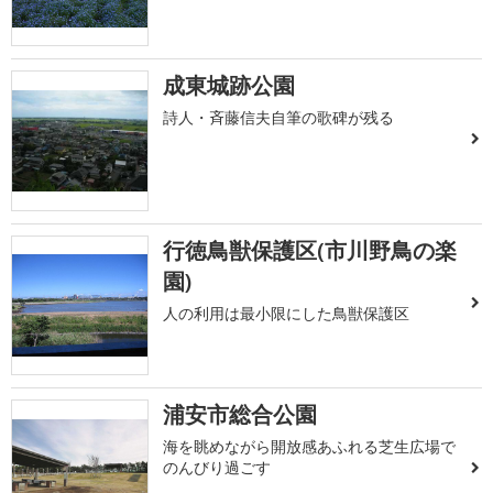
成東城跡公園
詩人・斉藤信夫自筆の歌碑が残る
行徳鳥獣保護区(市川野鳥の楽
園)
人の利用は最小限にした鳥獣保護区
浦安市総合公園
海を眺めながら開放感あふれる芝生広場で
のんびり過ごす