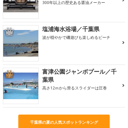
300年以上の歴史ある醤油メーカー
塩浦海水浴場／千葉県
2
波が穏やかで磯遊びも楽しめるビーチ
富津公園ジャンボプール／千
3
葉県
高さ12ｍから滑るスライダーは圧巻
千葉県の夏の人気スポットランキング