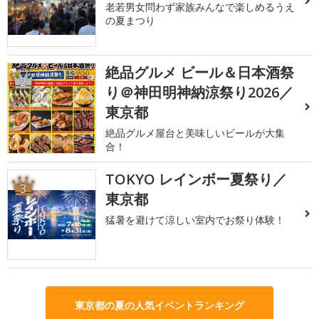
老若男女問わず家族みんなで楽しめるうえ
の夏まつり
絶品グルメ ビール＆日本酒祭
2
り＠神田明神納涼祭り2026／
東京都
絶品グルメ屋台と美味しいビールが大集
合！
TOKYO レインボー夏祭り／
3
東京都
猛暑を避けて涼しい室内でお祭り体験！
東京都の夏の人気イベントランキング