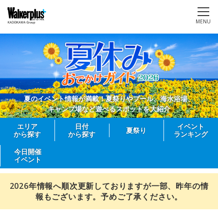
MENU
夏のイベント情報が満載！夏祭りやプール、海水浴場、
キャンプ場など遊べるスポットを大紹介
エリア
日付
イベント
夏祭り
から探す
から探す
ランキング
今日開催
イベント
2026年情報へ順次更新しておりますが一部、昨年の情
報もございます。予めご了承ください。