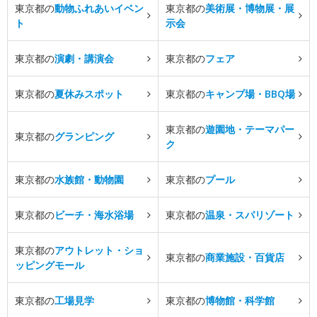
東京都の
動物ふれあいイベン
東京都の
美術展・博物展・展
ト
示会
東京都の
演劇・講演会
東京都の
フェア
東京都の
夏休みスポット
東京都の
キャンプ場・BBQ場
東京都の
遊園地・テーマパー
東京都の
グランピング
ク
東京都の
水族館・動物園
東京都の
プール
東京都の
ビーチ・海水浴場
東京都の
温泉・スパリゾート
東京都の
アウトレット・ショ
東京都の
商業施設・百貨店
ッピングモール
東京都の
工場見学
東京都の
博物館・科学館