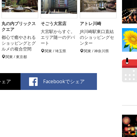
丸の内ブリックス
そごう大宮店
アトレ川崎
クエア
大宮駅からすぐ。
JR川崎駅東口直結
都心で癒やされる
エリア随一のデパ
のショッピングセ
ショッピングとグ
ート
ンター
ルメの複合空間
関東 / 埼玉県
関東 / 神奈川県
関東 / 東京都
でシェア
Facebookでシェア