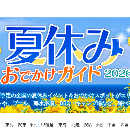
開催予定の全国の夏休みイベント＆おでかけスポットがエ
トや、プール、海水浴場、BBQ・キャンプ場など、遊べ
道
東北
関東
甲信越
東海
北陸
関西
中国
四国
東京
大阪