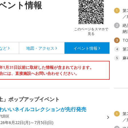
ベント情報
第
1
／
絶
2
このページをスマホで
納
見る
T
3
など
地図・アクセス
イベント情報
第
4
麻
5
6年1月31日以前に取材した情報が含まれております。
合には、直接施設へお問い合わせください。
土」ポップアップイベント
わいいネイルコレクションが先行発売
第
1
代田区
／
026年6月22日(月)～7月5日(日)