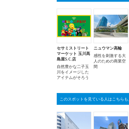
セサミストリート
ニュウマン高輪
マーケット 玉川髙
感性を刺激する大
島屋S.C.店
人のための商業空
自然豊かな二子玉
間
川をイメージした
アイテムがそろう
このスポットを見ている人はこちらも