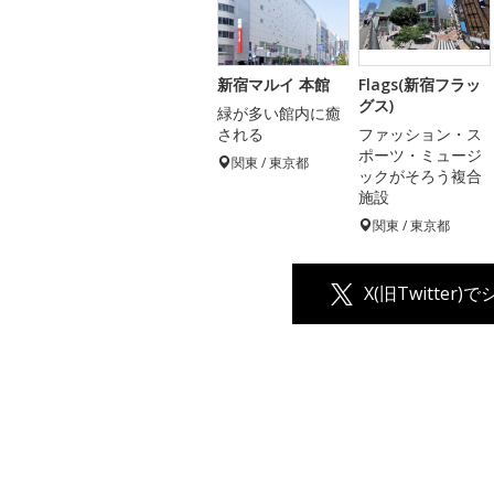
新宿マルイ 本館
Flags(新宿フラッ
グス)
緑が多い館内に癒
される
ファッション・ス
ポーツ・ミュージ
関東 / 東京都
ックがそろう複合
施設
関東 / 東京都
X(旧Twitter)