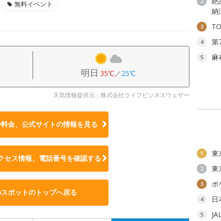
絶
2
無料イベント
納
T
3
第
4
麻
5
明日
35℃
／
25℃
天気情報提供元：株式会社ライフビジネスウェザー
や料金、公式サイトの
情報を見る
東
1
クセス情報、電話番号を確認する
東
2
ポ
3
のスポットのトップへ戻る
日
4
J
5