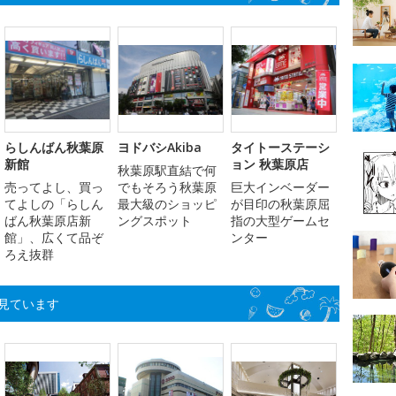
らしんばん秋葉原
ヨドバシAkiba
タイトーステーシ
新館
ョン 秋葉原店
秋葉原駅直結で何
売ってよし、買っ
でもそろう秋葉原
巨大インベーダー
てよしの「らしん
最大級のショッピ
が目印の秋葉原屈
ばん秋葉原店新
ングスポット
指の大型ゲームセ
館」、広くて品ぞ
ンター
ろえ抜群
見ています