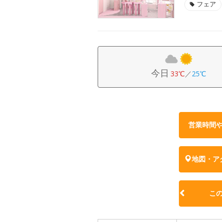
フェア
今日
33℃
／
25℃
営業時間
地図・ア
こ