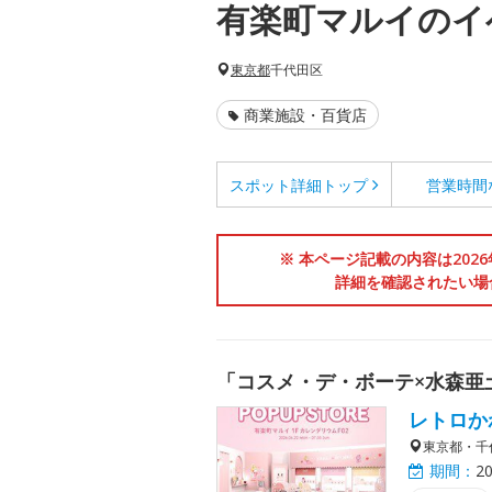
有楽町マルイのイ
東京都
千代田区
商業施設・百貨店
スポット詳細
トップ
営業時間
※ 本ページ記載の内容は202
詳細を確認されたい場
「コスメ・デ・ボーテ×水森亜
レトロか
東京都・千
期間：
2