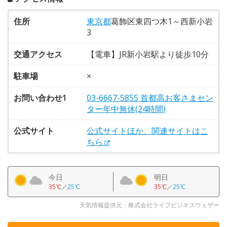
住所
東京都
葛飾区東四つ木1～西新小岩
3
交通アクセス
【電車】JR新小岩駅より徒歩10分
駐車場
×
お問い合わせ1
03-6667-5855 首都高お客さまセン
ター年中無休(24時間)
公式サイト
公式サイトほか、関連サイトはこ
ちら
今日
明日
35℃
／
25℃
35℃
／
25℃
天気情報提供元：株式会社ライフビジネスウェザー