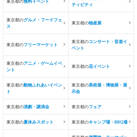
東京都の
無料イベント
ティビティ
東京都の
グルメ・フードフェ
東京都の
物産展
ス
東京都の
コンサート・音楽イ
東京都の
フリーマーケット
ベント
東京都の
アニメ・ゲームイベ
東京都の
花イベント
ント
東京都の
動物ふれあいイベン
東京都の
美術展・博物展・展
ト
示会
東京都の
演劇・講演会
東京都の
フェア
東京都の
夏休みスポット
東京都の
キャンプ場・BBQ場