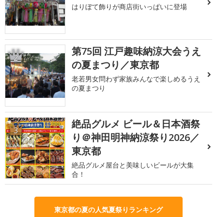
はりぼて飾りが商店街いっぱいに登場
第75回 江戸趣味納涼大会うえ
2
の夏まつり／東京都
老若男女問わず家族みんなで楽しめるうえ
の夏まつり
絶品グルメ ビール＆日本酒祭
3
り＠神田明神納涼祭り2026／
東京都
絶品グルメ屋台と美味しいビールが大集
合！
東京都の夏の人気夏祭りランキング