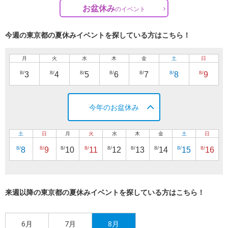
お盆休み
の
イベント
今週の東京都の夏休みイベントを探している方はこちら！
月
火
水
木
金
土
日
8/
8/
8/
8/
8/
8/
8/
3
4
5
6
7
8
9
今年のお盆休み
土
日
月
火
水
木
金
土
日
8/
8/
8/
8/
8/
8/
8/
8/
8/
8
9
10
11
12
13
14
15
16
来週以降の東京都の夏休みイベントを探している方はこちら！
6月
7月
8月