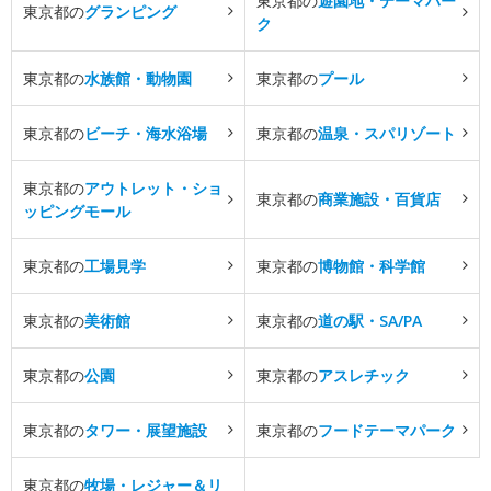
東京都の
遊園地・テーマパー
東京都の
グランピング
ク
東京都の
水族館・動物園
東京都の
プール
東京都の
ビーチ・海水浴場
東京都の
温泉・スパリゾート
東京都の
アウトレット・ショ
東京都の
商業施設・百貨店
ッピングモール
東京都の
工場見学
東京都の
博物館・科学館
東京都の
美術館
東京都の
道の駅・SA/PA
東京都の
公園
東京都の
アスレチック
東京都の
タワー・展望施設
東京都の
フードテーマパーク
東京都の
牧場・レジャー＆リ