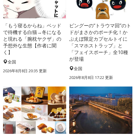
「もう寝るからね」ベッド
ピングーの“トラウマ回”のト
で待機する白猫→冬になる
ドがまさかのポーチ化！か
と現れる「腕枕ヤクザ」の
ぷえぼ限定カプセルトイに
予想外な生態【作者に聞
「スマホストラップ」と
く】
「フェイスポーチ」全10種
が登場
全国
全国
2026年8月8日 20:35
更新
2026年8月8日 17:22
更新