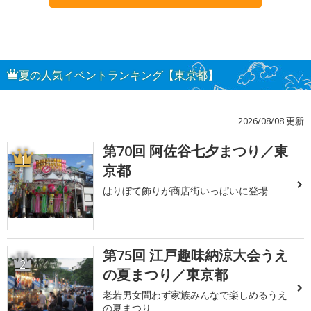
夏の人気イベントランキング【東京都】
2026/08/08 更新
第70回 阿佐谷七夕まつり／東
1
京都
はりぼて飾りが商店街いっぱいに登場
第75回 江戸趣味納涼大会うえ
2
の夏まつり／東京都
老若男女問わず家族みんなで楽しめるうえ
の夏まつり