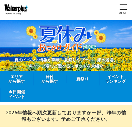
MENU
夏のイベント情報が満載！夏祭りやプール、海水浴場、
キャンプ場など遊べるスポットを大紹介
エリア
日付
イベント
夏祭り
から探す
から探す
ランキング
今日開催
イベント
2026年情報へ順次更新しておりますが一部、昨年の情
報もございます。予めご了承ください。