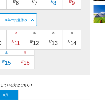
8/
8/
8/
8/
6
7
8
9
今年のお盆休み
火
水
木
金
8/
8/
8/
8/
0
11
12
13
14
土
日
8/
8/
15
16
探している方はこちら！
8月