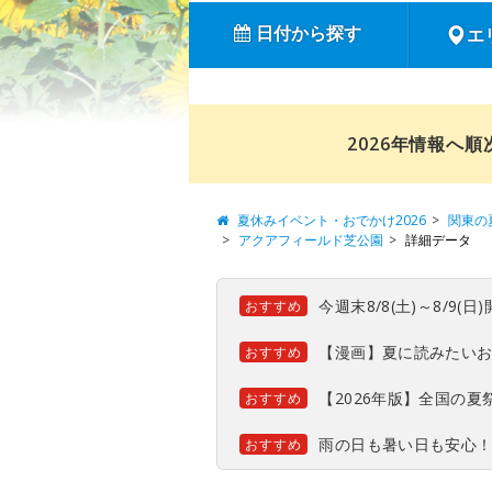
日付から探す
エ
2026年情報へ
夏休みイベント・おでかけ2026
関東の
アクアフィールド芝公園
詳細データ
今週末8/8(土)～8/9
おすすめ
【漫画】夏に読みたい
おすすめ
【2026年版】全国の
おすすめ
雨の日も暑い日も安心
おすすめ