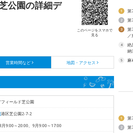
芝公園の詳細デ
第
1
第
2
第
3
このページをスマホで
見る
／
絶
4
納
麻
5
営業時間など
地図・アクセス
アフィールド芝公園
都
港区芝公園2-7-2
第
1
月9:00～20:00、9月9:00～17:00
第
2