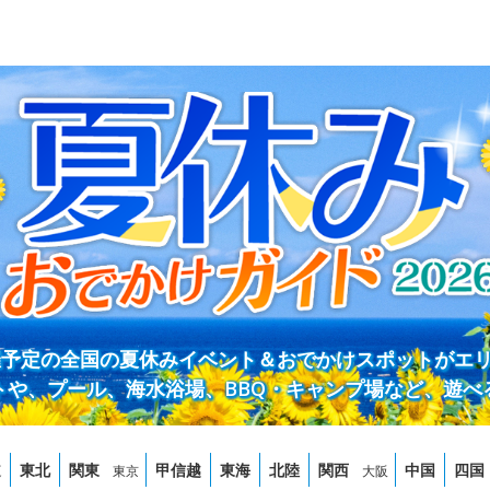
開催予定の全国の夏休みイベント＆おでかけスポットがエ
トや、プール、海水浴場、BBQ・キャンプ場など、遊べ
道
東北
関東
甲信越
東海
北陸
関西
中国
四国
東京
大阪