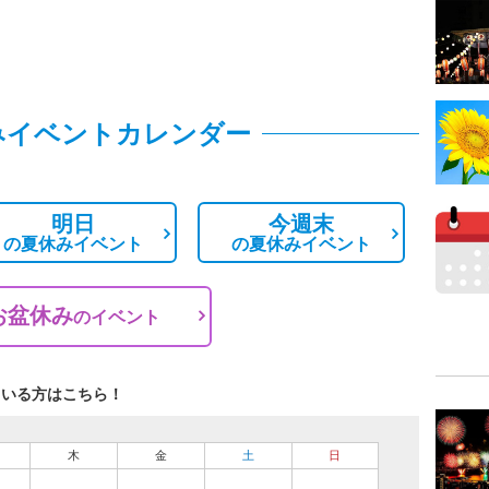
みイベントカレンダー
明日
今週末
の
夏休みイベント
の
夏休みイベント
お盆休み
の
イベント
ている方はこちら！
木
金
土
日