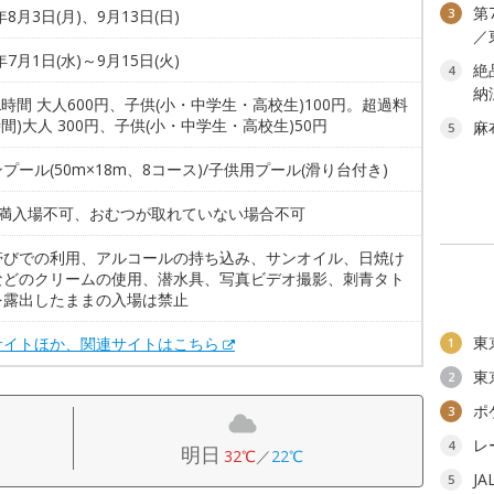
第
3
年8月3日(月)、9月13日(日)
／
年7月1日(水)～9月15日(火)
絶
4
納
2時間 大人600円、子供(小・中学生・高校生)100円。超過料
時間)大人 300円、子供(小・中学生・高校生)50円
麻
5
プール(50m×18m、8コース)/子供用プール(滑り台付き)
未満入場不可、おむつが取れていない場合不可
帯びでの利用、アルコールの持ち込み、サンオイル、日焼け
などのクリームの使用、潜水具、写真ビデオ撮影、刺青タト
を露出したままの入場は禁止
東
サイトほか、関連サイトはこちら
1
東
2
ポ
3
レ
4
明日
32℃
／
22℃
J
5