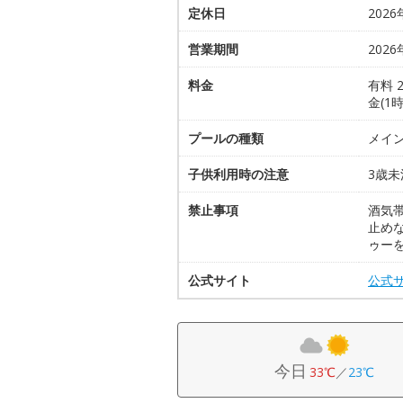
定休日
2026
営業期間
2026
料金
有料 
金(1
プールの種類
メイン
子供利用時の注意
3歳
禁止事項
酒気
止め
ゥー
公式サイト
公式
今日
33℃
／
23℃