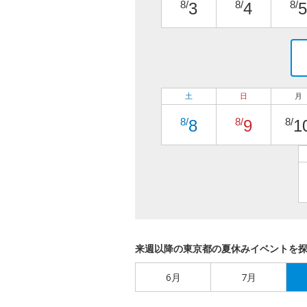
8/
8/
8/
3
4
5
土
日
月
8/
8/
8/
8
9
1
来週以降の東京都の夏休みイベントを
6月
7月