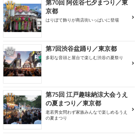
第70回 阿佐谷七夕まつり／東
1
京都
はりぼて飾りが商店街いっぱいに登場
第7回渋谷盆踊り／東京都
2
多彩な音頭と屋台で楽しむ渋谷の夏祭り
第75回 江戸趣味納涼大会うえ
3
の夏まつり／東京都
老若男女問わず家族みんなで楽しめるうえ
の夏まつり