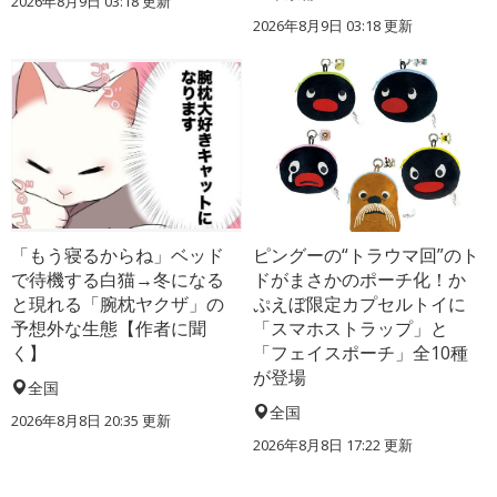
2026年8月9日 03:18
更新
2026年8月9日 03:18
更新
「もう寝るからね」ベッド
ピングーの“トラウマ回”のト
で待機する白猫→冬になる
ドがまさかのポーチ化！か
と現れる「腕枕ヤクザ」の
ぷえぼ限定カプセルトイに
予想外な生態【作者に聞
「スマホストラップ」と
く】
「フェイスポーチ」全10種
が登場
全国
全国
2026年8月8日 20:35
更新
2026年8月8日 17:22
更新