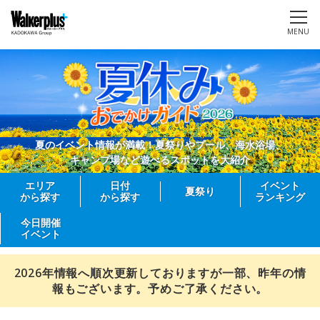
MENU
夏のイベント情報が満載！夏祭りやプール、海水浴場、
キャンプ場など遊べるスポットを大紹介
エリア
日付
イベント
夏祭り
から探す
から探す
ランキング
今日開催
イベント
2026年情報へ順次更新しておりますが一部、昨年の情
報もございます。予めご了承ください。