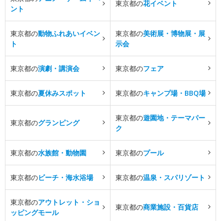
東京都の
花イベント
ント
東京都の
動物ふれあいイベン
東京都の
美術展・博物展・展
ト
示会
東京都の
演劇・講演会
東京都の
フェア
東京都の
夏休みスポット
東京都の
キャンプ場・BBQ場
東京都の
遊園地・テーマパー
東京都の
グランピング
ク
東京都の
水族館・動物園
東京都の
プール
東京都の
ビーチ・海水浴場
東京都の
温泉・スパリゾート
東京都の
アウトレット・ショ
東京都の
商業施設・百貨店
ッピングモール