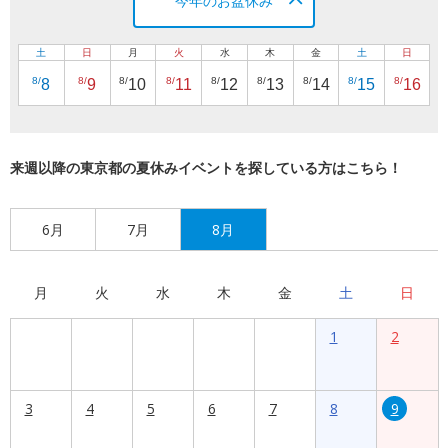
今年のお盆休み
土
日
月
火
水
木
金
土
日
8/
8/
8/
8/
8/
8/
8/
8/
8/
8
9
10
11
12
13
14
15
16
来週以降の東京都の夏休みイベントを探している方はこちら！
6月
7月
8月
月
火
水
木
金
土
日
1
2
3
4
5
6
7
8
9