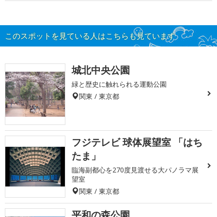
このスポットを見ている人はこちらも見ています
城北中央公園
緑と歴史に触れられる運動公園
関東 / 東京都
フジテレビ 球体展望室 「はち
たま」
臨海副都心を270度見渡せる大パノラマ展
望室
関東 / 東京都
平和の森公園