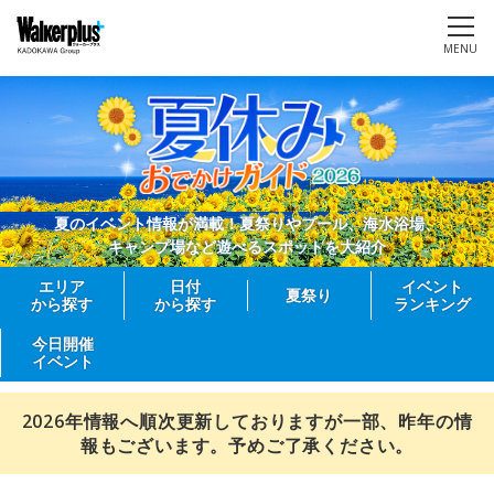
MENU
夏のイベント情報が満載！夏祭りやプール、海水浴場、
キャンプ場など遊べるスポットを大紹介
エリア
日付
イベント
夏祭り
から探す
から探す
ランキング
今日開催
イベント
2026年情報へ順次更新しておりますが一部、昨年の情
報もございます。予めご了承ください。