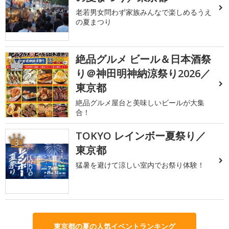
老若男女問わず家族みんなで楽しめるうえ
の夏まつり
絶品グルメ ビール＆日本酒祭
2
り＠神田明神納涼祭り2026／
東京都
絶品グルメ屋台と美味しいビールが大集
合！
TOKYO レインボー夏祭り／
3
東京都
猛暑を避けて涼しい室内でお祭り体験！
東京都の夏の人気イベントランキング