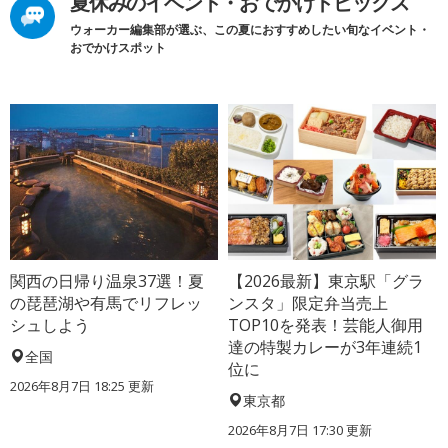
夏休みのイベント・おでかけトピックス
ウォーカー編集部が選ぶ、この夏におすすめしたい旬なイベント・
おでかけスポット
関西の日帰り温泉37選！夏
【2026最新】東京駅「グラ
の琵琶湖や有馬でリフレッ
ンスタ」限定弁当売上
シュしよう
TOP10を発表！芸能人御用
達の特製カレーが3年連続1
全国
位に
2026年8月7日 18:25
更新
東京都
2026年8月7日 17:30
更新