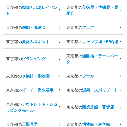
東京都の
動物ふれあいイベン
東京都の
美術展・博物展・展
ト
示会
東京都の
演劇・講演会
東京都の
フェア
東京都の
夏休みスポット
東京都の
キャンプ場・BBQ場
東京都の
遊園地・テーマパー
東京都の
グランピング
ク
東京都の
水族館・動物園
東京都の
プール
東京都の
ビーチ・海水浴場
東京都の
温泉・スパリゾート
東京都の
アウトレット・ショ
東京都の
商業施設・百貨店
ッピングモール
東京都の
工場見学
東京都の
博物館・科学館