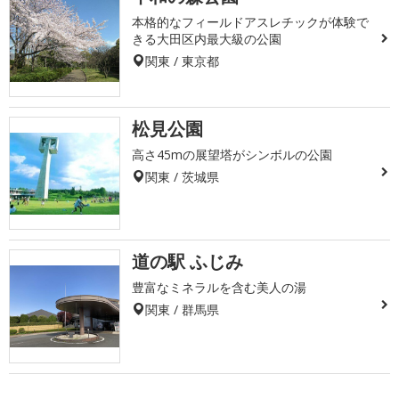
本格的なフィールドアスレチックが体験で
きる大田区内最大級の公園
関東 / 東京都
松見公園
高さ45mの展望塔がシンボルの公園
関東 / 茨城県
道の駅 ふじみ
豊富なミネラルを含む美人の湯
関東 / 群馬県