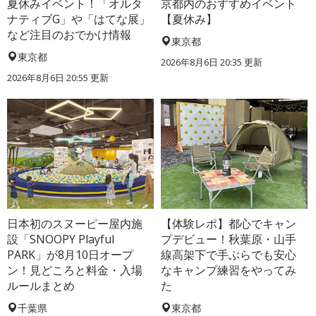
夏休みイベント！「オルタ
京都内のおすすめイベント
ナティブG」や「はてな展」
【夏休み】
など注目のおでかけ情報
東京都
東京都
2026年8月6日 20:35
更新
2026年8月6日 20:55
更新
日本初のスヌーピー屋内施
【体験レポ】都心でキャン
設「SNOOPY Playful
プデビュー！秋葉原・山手
PARK」が8月10日オープ
線高架下で手ぶらでも安心
ン！見どころと料金・入場
なキャンプ練習をやってみ
ルールまとめ
た
千葉県
東京都