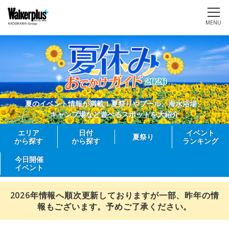
MENU
夏のイベント情報が満載！夏祭りやプール、海水浴場、
キャンプ場など遊べるスポットを大紹介
エリア
日付
イベント
夏祭り
から探す
から探す
ランキング
今日開催
イベント
2026年情報へ順次更新しておりますが一部、昨年の情
報もございます。予めご了承ください。