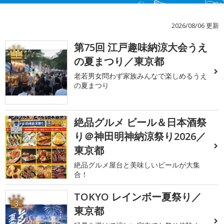
2026/08/06 更新
第75回 江戸趣味納涼大会うえ
1
の夏まつり／東京都
老若男女問わず家族みんなで楽しめるうえ
の夏まつり
絶品グルメ ビール＆日本酒祭
2
り＠神田明神納涼祭り2026／
東京都
絶品グルメ屋台と美味しいビールが大集
合！
TOKYO レインボー夏祭り／
3
東京都