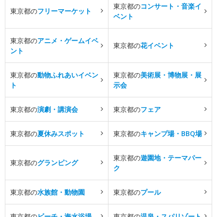
東京都の
コンサート・音楽イ
東京都の
フリーマーケット
ベント
東京都の
アニメ・ゲームイベ
東京都の
花イベント
ント
東京都の
動物ふれあいイベン
東京都の
美術展・博物展・展
ト
示会
東京都の
演劇・講演会
東京都の
フェア
東京都の
夏休みスポット
東京都の
キャンプ場・BBQ場
東京都の
遊園地・テーマパー
東京都の
グランピング
ク
東京都の
水族館・動物園
東京都の
プール
東京都の
ビーチ・海水浴場
東京都の
温泉・スパリゾート