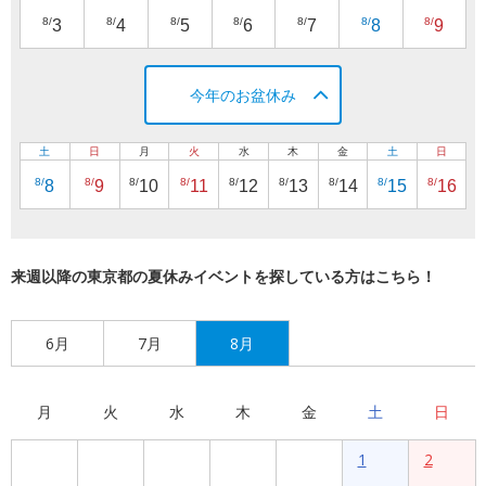
8/
8/
8/
8/
8/
8/
8/
3
4
5
6
7
8
9
今年のお盆休み
土
日
月
火
水
木
金
土
日
8/
8/
8/
8/
8/
8/
8/
8/
8/
8
9
10
11
12
13
14
15
16
来週以降の東京都の夏休みイベントを探している方はこちら！
6月
7月
8月
月
火
水
木
金
土
日
1
2