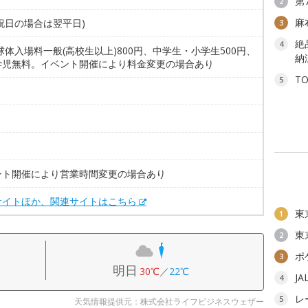
第
2
麻
祝日の場合は翌平日)
3
絶
4
球体入場料一般(高校生以上)800円、中学生・小学生500円、
納
学児無料。イベント開催により料金変更の場合あり
T
5
。
ント開催により営業時間変更の場合あり
サイトほか、関連サイトはこちら
東
1
東
2
ポ
3
明日
30℃
／
22℃
J
4
レ
5
天気情報提供元：株式会社ライフビジネスウェザー