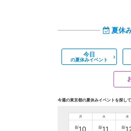
夏休
今日
の
夏休みイベント
今週の東京都の夏休みイベントを探し
月
火
水
8/
8/
8/
10
11
1