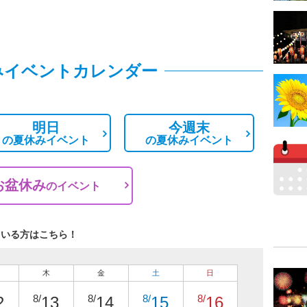
みイベントカレンダー
明日
今週末
の
夏休みイベント
の
夏休みイベント
お盆休み
の
イベント
ている方はこちら！
木
金
土
日
8/
8/
8/
8/
2
13
14
15
16