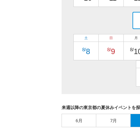
土
日
月
8/
8/
8/
8
9
1
来週以降の東京都の夏休みイベントを
6月
7月