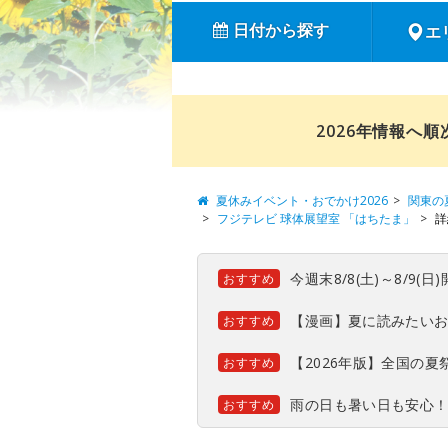
日付から探す
エ
2026年情報へ
夏休みイベント・おでかけ2026
関東の
フジテレビ 球体展望室 「はちたま」
詳
今週末8/8(土)～8/9
おすすめ
【漫画】夏に読みたい
おすすめ
【2026年版】全国の
おすすめ
雨の日も暑い日も安心
おすすめ