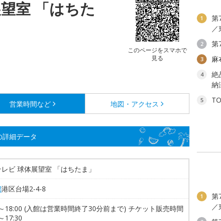
望室 「はちた
第
1
／
第
2
このページをスマホで
見る
麻
3
絶
4
納
T
5
営業時間など
地図・アクセス
の詳細データ
レビ 球体展望室 「はちたま」
都
港区台場2-4-8
第
1
／
00～18:00 (入館は営業時間終了30分前まで) チケット販売時間
～17:30