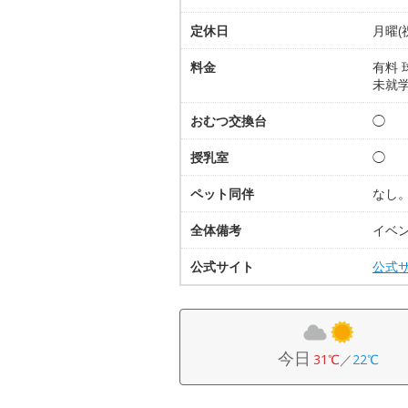
定休日
月曜(
料金
有料 
未就
おむつ交換台
◯
授乳室
◯
ペット同伴
なし
全体備考
イベ
公式サイト
公式
今日
31℃
／
22℃