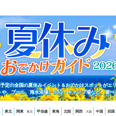
開催予定の全国の夏休みイベント＆おでかけスポットがエ
トや、プール、海水浴場、BBQ・キャンプ場など、遊べ
道
東北
関東
甲信越
東海
北陸
関西
中国
四国
東京
大阪