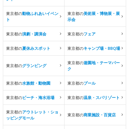
東京都の
動物ふれあいイベン
東京都の
美術展・博物展・展
ト
示会
東京都の
演劇・講演会
東京都の
フェア
東京都の
夏休みスポット
東京都の
キャンプ場・BBQ場
東京都の
遊園地・テーマパー
東京都の
グランピング
ク
東京都の
水族館・動物園
東京都の
プール
東京都の
ビーチ・海水浴場
東京都の
温泉・スパリゾート
東京都の
アウトレット・ショ
東京都の
商業施設・百貨店
ッピングモール