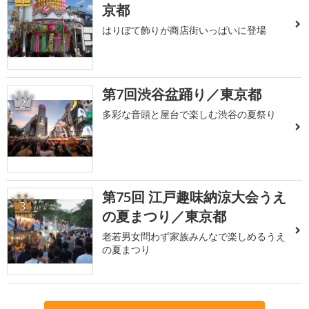
1
京都
はりぼて飾りが商店街いっぱいに登場
第7回渋谷盆踊り／東京都
2
多彩な音頭と屋台で楽しむ渋谷の夏祭り
第75回 江戸趣味納涼大会うえ
3
の夏まつり／東京都
老若男女問わず家族みんなで楽しめるうえ
の夏まつり