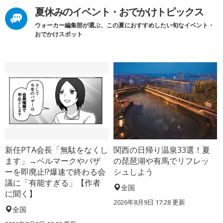
夏休みのイベント・おでかけトピックス
ウォーカー編集部が選ぶ、この夏におすすめしたい旬なイベント・
おでかけスポット
新任PTA会長「無駄をなくし
関西の日帰り温泉33選！夏
ます」→ベルマークやバザ
の琵琶湖や有馬でリフレッ
ーを即廃止!?爆速で終わる会
シュしよう
議に「有能すぎる」【作者
全国
に聞く】
2026年8月9日 17:28
更新
全国