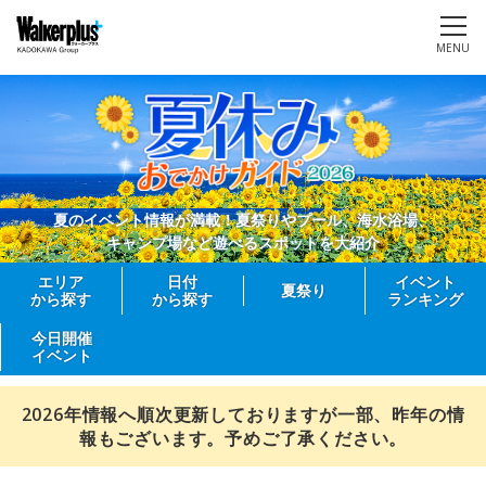
MENU
夏のイベント情報が満載！夏祭りやプール、海水浴場、
キャンプ場など遊べるスポットを大紹介
エリア
日付
イベント
夏祭り
から探す
から探す
ランキング
今日開催
イベント
2026年情報へ順次更新しておりますが一部、昨年の情
報もございます。予めご了承ください。