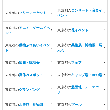
東京都の
コンサート・音楽イ
東京都の
フリーマーケット
ベント
東京都の
アニメ・ゲームイベ
東京都の
花イベント
ント
東京都の
動物ふれあいイベン
東京都の
美術展・博物展・展
ト
示会
東京都の
演劇・講演会
東京都の
フェア
東京都の
夏休みスポット
東京都の
キャンプ場・BBQ場
東京都の
遊園地・テーマパー
東京都の
グランピング
ク
東京都の
水族館・動物園
東京都の
プール