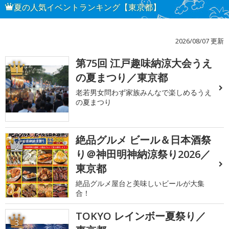
夏の人気イベントランキング【東京都】
2026/08/07 更新
第75回 江戸趣味納涼大会うえ
1
の夏まつり／東京都
老若男女問わず家族みんなで楽しめるうえ
の夏まつり
絶品グルメ ビール＆日本酒祭
2
り＠神田明神納涼祭り2026／
東京都
絶品グルメ屋台と美味しいビールが大集
合！
TOKYO レインボー夏祭り／
3