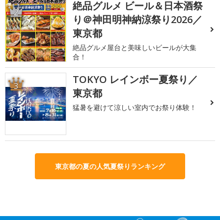
絶品グルメ ビール＆日本酒祭
2
り＠神田明神納涼祭り2026／
東京都
絶品グルメ屋台と美味しいビールが大集
合！
TOKYO レインボー夏祭り／
3
東京都
猛暑を避けて涼しい室内でお祭り体験！
東京都の夏の人気夏祭りランキング