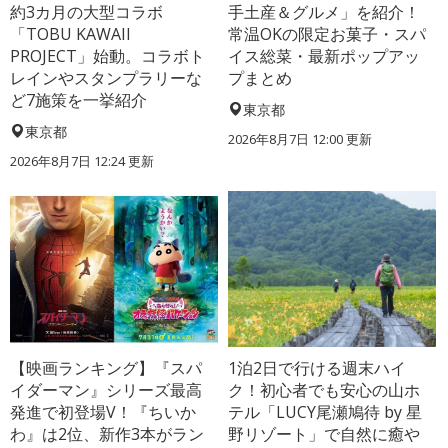
約3カ月の大型コラボ
手土産＆グルメ」を紹介！
「TOBU KAWAII
常温OKの限定お菓子・スパ
PROJECT」始動。コラボト
イス総菜・最新ポップアッ
レインやスタンプラリーな
プまとめ
ど7施策を一挙紹介
東京都
東京都
2026年8月7日 12:00
更新
2026年8月7日 12:24
更新
【映画ランキング】『スパ
1泊2日で行ける週末ハイ
イダーマン』シリーズ最高
ク！初心者でも安心の山ホ
発進で初登場V！『ちいか
テル「LUCY尾瀬鳩待 by 星
わ』は2位、新作3本がラン
野リゾート」で自然に癒や