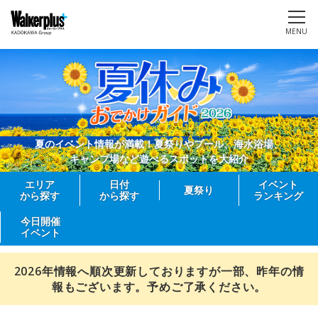
MENU
夏のイベント情報が満載！夏祭りやプール、海水浴場、
キャンプ場など遊べるスポットを大紹介
エリア
日付
イベント
夏祭り
から探す
から探す
ランキング
今日開催
イベント
2026年情報へ順次更新しておりますが一部、昨年の情
報もございます。予めご了承ください。