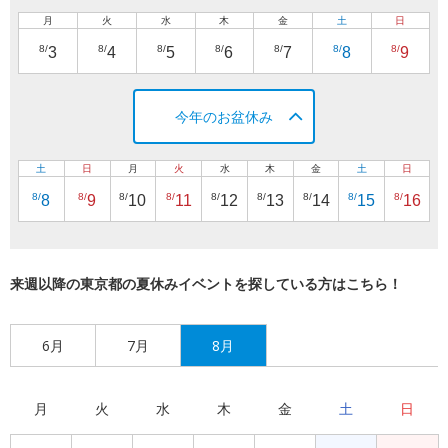
月
火
水
木
金
土
日
8/
8/
8/
8/
8/
8/
8/
3
4
5
6
7
8
9
今年のお盆休み
土
日
月
火
水
木
金
土
日
8/
8/
8/
8/
8/
8/
8/
8/
8/
8
9
10
11
12
13
14
15
16
来週以降の東京都の夏休みイベントを探している方はこちら！
6月
7月
8月
月
火
水
木
金
土
日