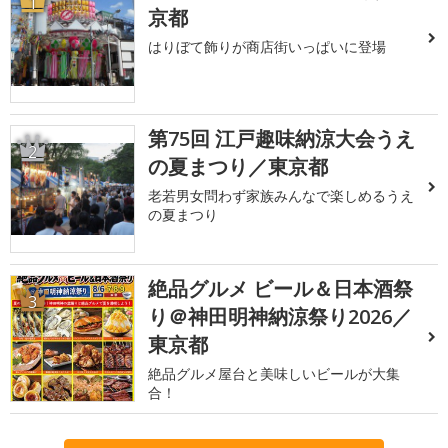
1
京都
はりぼて飾りが商店街いっぱいに登場
第75回 江戸趣味納涼大会うえ
2
の夏まつり／東京都
老若男女問わず家族みんなで楽しめるうえ
の夏まつり
絶品グルメ ビール＆日本酒祭
3
り＠神田明神納涼祭り2026／
東京都
絶品グルメ屋台と美味しいビールが大集
合！