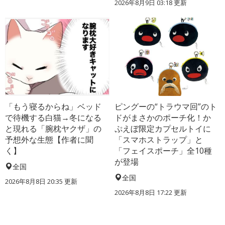
2026年8月9日 03:18
更新
「もう寝るからね」ベッド
ピングーの“トラウマ回”のト
で待機する白猫→冬になる
ドがまさかのポーチ化！か
と現れる「腕枕ヤクザ」の
ぷえぼ限定カプセルトイに
予想外な生態【作者に聞
「スマホストラップ」と
く】
「フェイスポーチ」全10種
が登場
全国
全国
2026年8月8日 20:35
更新
2026年8月8日 17:22
更新