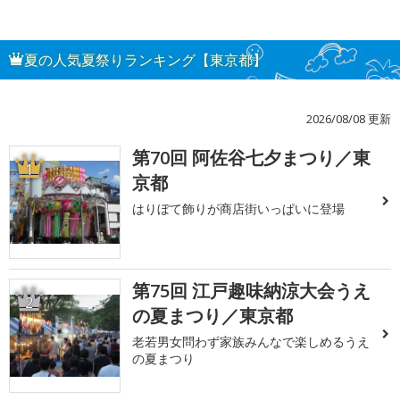
夏の人気夏祭りランキング【東京都】
2026/08/08 更新
第70回 阿佐谷七夕まつり／東
1
京都
はりぼて飾りが商店街いっぱいに登場
第75回 江戸趣味納涼大会うえ
2
の夏まつり／東京都
老若男女問わず家族みんなで楽しめるうえ
の夏まつり