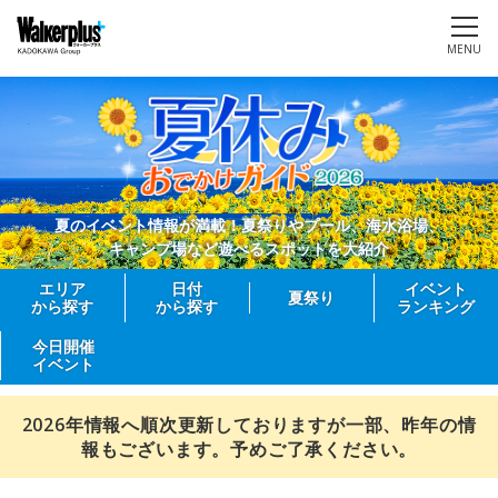
MENU
夏のイベント情報が満載！夏祭りやプール、海水浴場、
キャンプ場など遊べるスポットを大紹介
エリア
日付
イベント
夏祭り
から探す
から探す
ランキング
今日開催
イベント
2026年情報へ順次更新しておりますが一部、昨年の情
報もございます。予めご了承ください。