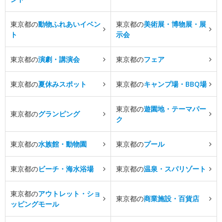
東京都の
動物ふれあいイベン
東京都の
美術展・博物展・展
ト
示会
東京都の
演劇・講演会
東京都の
フェア
東京都の
夏休みスポット
東京都の
キャンプ場・BBQ場
東京都の
遊園地・テーマパー
東京都の
グランピング
ク
東京都の
水族館・動物園
東京都の
プール
東京都の
ビーチ・海水浴場
東京都の
温泉・スパリゾート
東京都の
アウトレット・ショ
東京都の
商業施設・百貨店
ッピングモール