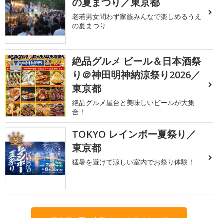
の夏まつり／東京都
老若男女問わず家族みんなで楽しめるうえ
の夏まつり
絶品グルメ ビール＆日本酒祭
2
り＠神田明神納涼祭り2026／
東京都
絶品グルメ屋台と美味しいビールが大集
合！
TOKYO レインボー夏祭り／
3
東京都
猛暑を避けて涼しい室内でお祭り体験！