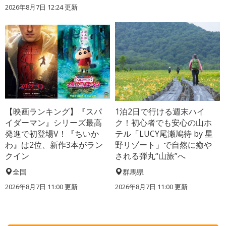
2026年8月7日 12:24
更新
【映画ランキング】『スパ
1泊2日で行ける週末ハイ
イダーマン』シリーズ最高
ク！初心者でも安心の山ホ
発進で初登場V！『ちいか
テル「LUCY尾瀬鳩待 by 星
わ』は2位、新作3本がラン
野リゾート」で自然に癒や
クイン
される弾丸“山旅”へ
全国
群馬県
2026年8月7日 11:00
更新
2026年8月7日 11:00
更新