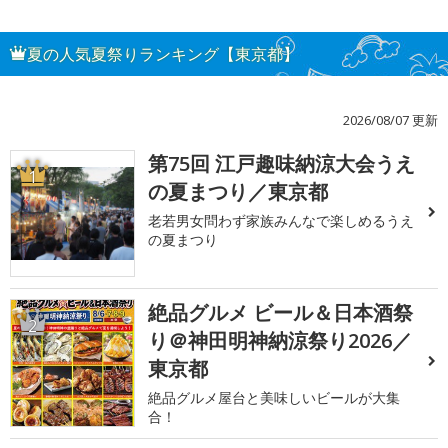
夏の人気夏祭りランキング【東京都】
2026/08/07 更新
第75回 江戸趣味納涼大会うえ
1
の夏まつり／東京都
老若男女問わず家族みんなで楽しめるうえ
の夏まつり
絶品グルメ ビール＆日本酒祭
2
り＠神田明神納涼祭り2026／
東京都
絶品グルメ屋台と美味しいビールが大集
合！