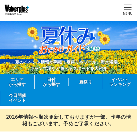
MENU
夏のイベント情報が満載！夏祭りやプール、海水浴場、
キャンプ場など遊べるスポットを大紹介
エリア
日付
イベント
夏祭り
から探す
から探す
ランキング
今日開催
イベント
2026年情報へ順次更新しておりますが一部、昨年の情
報もございます。予めご了承ください。