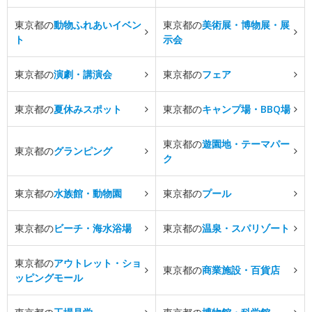
東京都の
動物ふれあいイベン
東京都の
美術展・博物展・展
ト
示会
東京都の
演劇・講演会
東京都の
フェア
東京都の
夏休みスポット
東京都の
キャンプ場・BBQ場
東京都の
遊園地・テーマパー
東京都の
グランピング
ク
東京都の
水族館・動物園
東京都の
プール
東京都の
ビーチ・海水浴場
東京都の
温泉・スパリゾート
東京都の
アウトレット・ショ
東京都の
商業施設・百貨店
ッピングモール