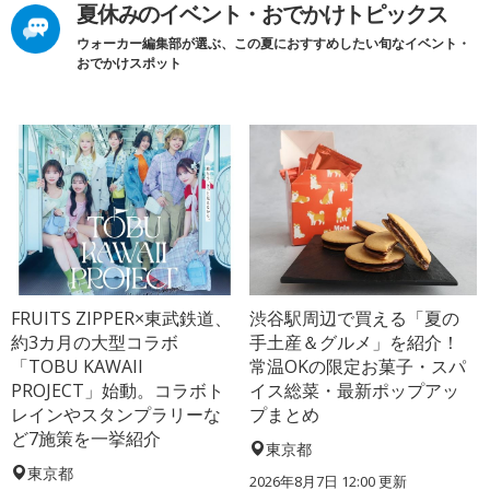
夏休みのイベント・おでかけトピックス
ウォーカー編集部が選ぶ、この夏におすすめしたい旬なイベント・
おでかけスポット
FRUITS ZIPPER×東武鉄道、
渋谷駅周辺で買える「夏の
約3カ月の大型コラボ
手土産＆グルメ」を紹介！
「TOBU KAWAII
常温OKの限定お菓子・スパ
PROJECT」始動。コラボト
イス総菜・最新ポップアッ
レインやスタンプラリーな
プまとめ
ど7施策を一挙紹介
東京都
東京都
2026年8月7日 12:00
更新