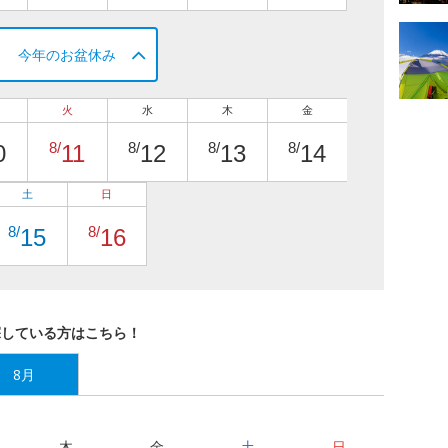
今年のお盆休み
火
水
木
金
8/
8/
8/
8/
0
11
12
13
14
土
日
8/
8/
15
16
探している方はこちら！
8月
木
金
土
日