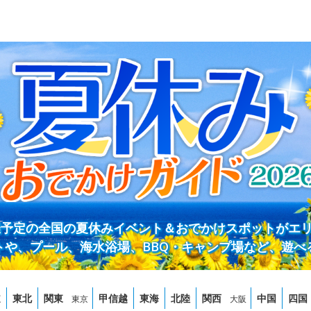
開催予定の全国の夏休みイベント＆おでかけスポットがエ
トや、プール、海水浴場、BBQ・キャンプ場など、遊べ
道
東北
関東
甲信越
東海
北陸
関西
中国
四国
東京
大阪