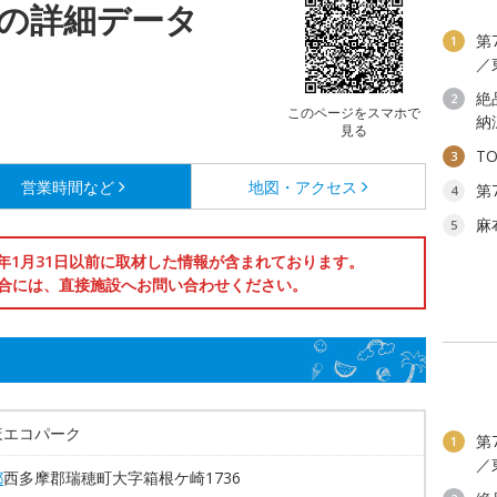
の詳細データ
第
1
／
絶
2
このページをスマホで
納
見る
T
3
営業時間など
地図・アクセス
第
4
麻
5
6年1月31日以前に取材した情報が含まれております。
合には、直接施設へお問い合わせください。
ほエコパーク
第
1
／
都
西多摩郡瑞穂町大字箱根ケ崎1736