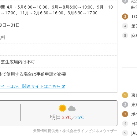
絶
2
 4月・5月6:00～18:00、6月～8月6:00～19:00、9月・10
納
0～17:00、11月～2月6:30～16:00、3月6:30～17:00
T
3
29日～31日
第
4
麻
5
無料
。
。芝生広場内は不可
団体で使用する場合は事前申請が必要
サイトほか、関連サイトはこちら
東
1
東
2
ポ
3
明日
35℃
／
25℃
日
4
天気情報提供元：株式会社ライフビジネスウェザー
J
5