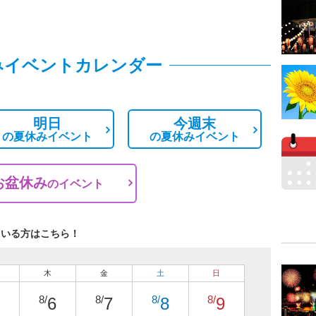
みイベントカレンダー
明日
今週末
の
夏休みイベント
の
夏休みイベント
お盆休み
の
イベント
ている方はこちら！
木
金
土
日
8/
8/
8/
8/
6
7
8
9