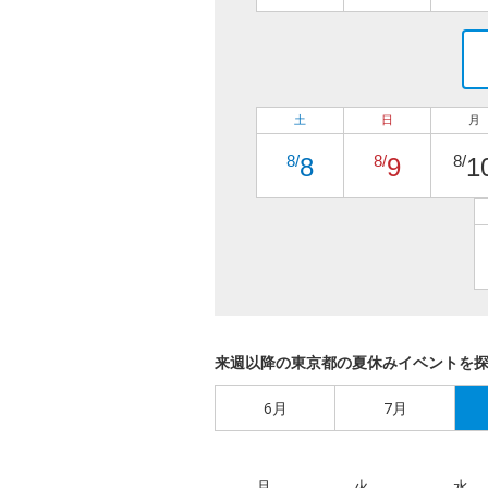
土
日
月
8/
8/
8/
8
9
1
来週以降の東京都の夏休みイベントを
6月
7月
月
火
水