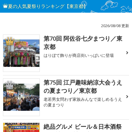
夏の人気夏祭りランキング【東京都】
2026/08/08 更新
第70回 阿佐谷七夕まつり／東
1
京都
はりぼて飾りが商店街いっぱいに登場
第75回 江戸趣味納涼大会うえ
2
の夏まつり／東京都
老若男女問わず家族みんなで楽しめるうえ
の夏まつり
絶品グルメ ビール＆日本酒祭
3