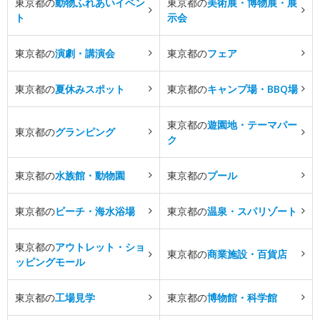
東京都の
動物ふれあいイベン
東京都の
美術展・博物展・展
ト
示会
東京都の
演劇・講演会
東京都の
フェア
東京都の
夏休みスポット
東京都の
キャンプ場・BBQ場
東京都の
遊園地・テーマパー
東京都の
グランピング
ク
東京都の
水族館・動物園
東京都の
プール
東京都の
ビーチ・海水浴場
東京都の
温泉・スパリゾート
東京都の
アウトレット・ショ
東京都の
商業施設・百貨店
ッピングモール
東京都の
工場見学
東京都の
博物館・科学館