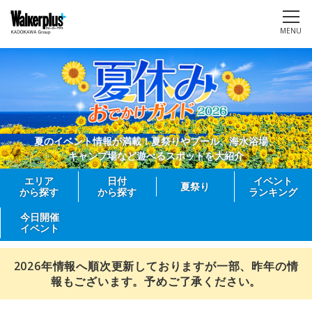
MENU
夏のイベント情報が満載！夏祭りやプール、海水浴場、
キャンプ場など遊べるスポットを大紹介
エリア
日付
イベント
夏祭り
から探す
から探す
ランキング
今日開催
イベント
2026年情報へ順次更新しておりますが一部、昨年の情
報もございます。予めご了承ください。