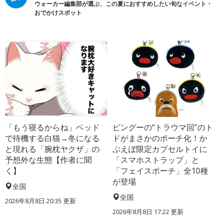
ウォーカー編集部が選ぶ、この夏におすすめしたい旬なイベント・
おでかけスポット
「もう寝るからね」ベッド
ピングーの“トラウマ回”のト
で待機する白猫→冬になる
ドがまさかのポーチ化！か
と現れる「腕枕ヤクザ」の
ぷえぼ限定カプセルトイに
予想外な生態【作者に聞
「スマホストラップ」と
く】
「フェイスポーチ」全10種
が登場
全国
全国
2026年8月8日 20:35
更新
2026年8月8日 17:22
更新