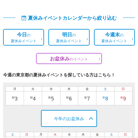
夏休みイベントカレンダーから絞り込む
今日
明日
今週末
の
の
の
夏休みイベント
夏休みイベント
夏休みイベント
お盆休み
の
イベント
今週の東京都の夏休みイベントを探している方はこちら！
月
火
水
木
金
土
日
8/
8/
8/
8/
8/
8/
8/
3
4
5
6
7
8
9
今年のお盆休み
土
日
月
火
水
木
金
土
日