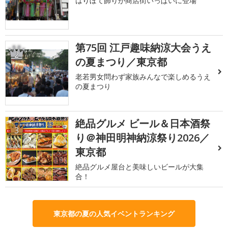
はりぼて飾りが商店街いっぱいに登場
第75回 江戸趣味納涼大会うえ
2
の夏まつり／東京都
老若男女問わず家族みんなで楽しめるうえ
の夏まつり
絶品グルメ ビール＆日本酒祭
3
り＠神田明神納涼祭り2026／
東京都
絶品グルメ屋台と美味しいビールが大集
合！
東京都の夏の人気イベントランキング