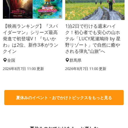
【映画ランキング】『スパ
1泊2日で行ける週末ハイ
イダーマン』シリーズ最高
ク！初心者でも安心の山ホ
発進で初登場V！『ちいか
テル「LUCY尾瀬鳩待 by 星
わ』は2位、新作3本がラン
野リゾート」で自然に癒や
クイン
される弾丸“山旅”へ
全国
群馬県
2026年8月7日 11:00
更新
2026年8月7日 11:00
更新
夏休みのイベント・おでかけトピックスをもっと見る