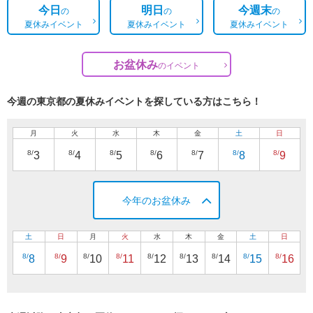
今日
明日
今週末
の
の
の
夏休みイベント
夏休みイベント
夏休みイベント
お盆休み
の
イベント
今週の東京都の夏休みイベントを探している方はこちら！
月
火
水
木
金
土
日
8/
8/
8/
8/
8/
8/
8/
3
4
5
6
7
8
9
今年のお盆休み
土
日
月
火
水
木
金
土
日
8/
8/
8/
8/
8/
8/
8/
8/
8/
8
9
10
11
12
13
14
15
16