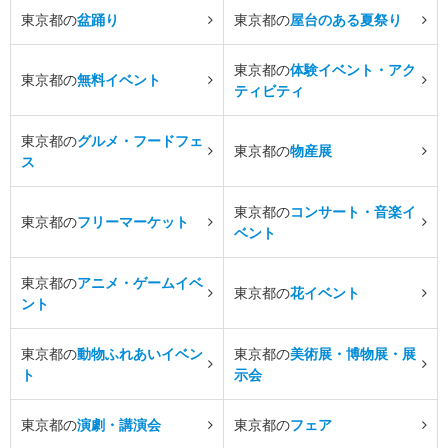
東京都の
盆踊り
東京都の
屋台のある夏祭り
東京都の
体験イベント・アク
東京都の
無料イベント
ティビティ
東京都の
グルメ・フードフェ
東京都の
物産展
ス
東京都の
コンサート・音楽イ
東京都の
フリーマーケット
ベント
東京都の
アニメ・ゲームイベ
東京都の
花イベント
ント
東京都の
動物ふれあいイベン
東京都の
美術展・博物展・展
ト
示会
東京都の
演劇・講演会
東京都の
フェア