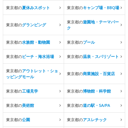
東京都の
夏休みスポット
東京都の
キャンプ場・BBQ場
東京都の
遊園地・テーマパー
東京都の
グランピング
ク
東京都の
水族館・動物園
東京都の
プール
東京都の
ビーチ・海水浴場
東京都の
温泉・スパリゾート
東京都の
アウトレット・ショ
東京都の
商業施設・百貨店
ッピングモール
東京都の
工場見学
東京都の
博物館・科学館
東京都の
美術館
東京都の
道の駅・SA/PA
東京都の
公園
東京都の
アスレチック