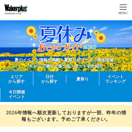
MENU
夏のイベント情報が満載！夏祭りやプール、海水浴場、
キャンプ場など遊べるスポットを大紹介
エリア
日付
イベント
夏祭り
から探す
から探す
ランキング
今日開催
イベント
2026年情報へ順次更新しておりますが一部、昨年の情
報もございます。予めご了承ください。