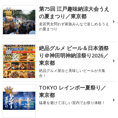
第75回 江戸趣味納涼大会うえ
1
の夏まつり／東京都
老若男女問わず家族みんなで楽しめるうえ
の夏まつり
絶品グルメ ビール＆日本酒祭
2
り＠神田明神納涼祭り2026／
東京都
絶品グルメ屋台と美味しいビールが大集
合！
TOKYO レインボー夏祭り／
3
東京都
猛暑を避けて涼しい室内でお祭り体験！