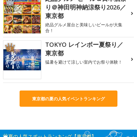
2
り＠神田明神納涼祭り2026／
東京都
絶品グルメ屋台と美味しいビールが大集
合！
TOKYO レインボー夏祭り／
3
東京都
猛暑を避けて涼しい室内でお祭り体験！
東京都の夏の人気イベントランキング
夏の人気スポットランキング【東京都】