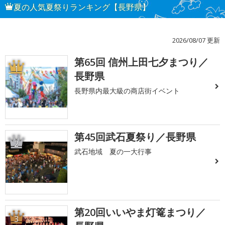
夏の人気夏祭りランキング【長野県】
2026/08/07 更新
第65回 信州上田七夕まつり／
1
長野県
長野県内最大級の商店街イベント
第45回武石夏祭り／長野県
2
武石地域 夏の一大行事
第20回いいやま灯篭まつり／
3