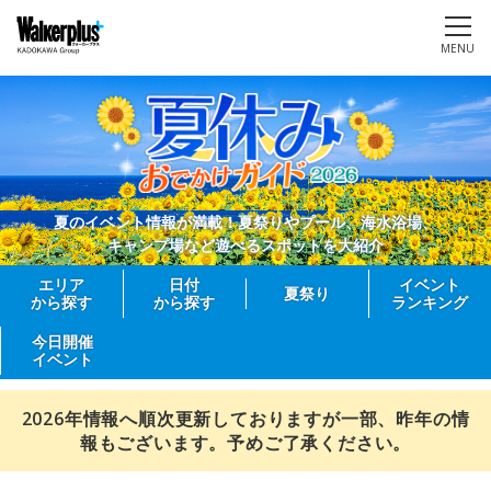
MENU
夏のイベント情報が満載！夏祭りやプール、海水浴場、
キャンプ場など遊べるスポットを大紹介
エリア
日付
イベント
夏祭り
から探す
から探す
ランキング
今日開催
イベント
2026年情報へ順次更新しておりますが一部、昨年の情
報もございます。予めご了承ください。