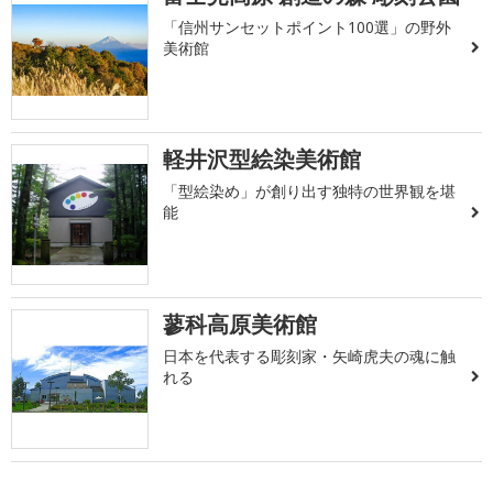
「信州サンセットポイント100選」の野外
美術館
軽井沢型絵染美術館
「型絵染め」が創り出す独特の世界観を堪
能
蓼科高原美術館
日本を代表する彫刻家・矢崎虎夫の魂に触
れる