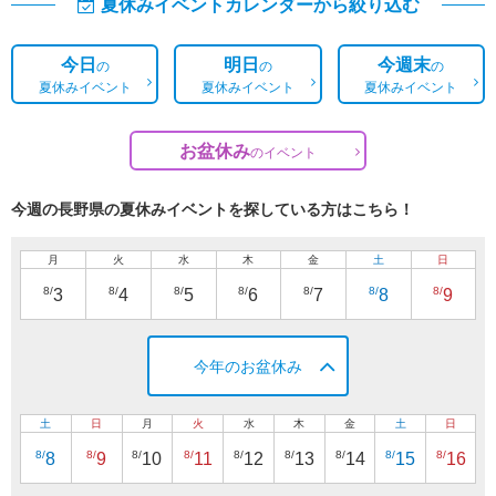
夏休みイベントカレンダーから絞り込む
今日
明日
今週末
の
の
の
夏休みイベント
夏休みイベント
夏休みイベント
お盆休み
の
イベント
今週の長野県の夏休みイベントを探している方はこちら！
月
火
水
木
金
土
日
8/
8/
8/
8/
8/
8/
8/
3
4
5
6
7
8
9
今年のお盆休み
土
日
月
火
水
木
金
土
日
8/
8/
8/
8/
8/
8/
8/
8/
8/
8
9
10
11
12
13
14
15
16