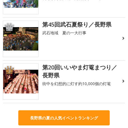
第45回武石夏祭り／長野県
2
武石地域 夏の一大行事
第20回いいやま灯篭まつり／
3
長野県
街中を幻想的に灯す約10,000個の灯篭
長野県の夏の人気イベントランキング