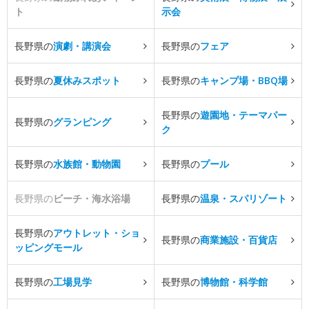
ト
示会
長野県の
演劇・講演会
長野県の
フェア
長野県の
夏休みスポット
長野県の
キャンプ場・BBQ場
長野県の
遊園地・テーマパー
長野県の
グランピング
ク
長野県の
水族館・動物園
長野県の
プール
長野県の
ビーチ・海水浴場
長野県の
温泉・スパリゾート
長野県の
アウトレット・ショ
長野県の
商業施設・百貨店
ッピングモール
長野県の
工場見学
長野県の
博物館・科学館