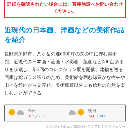
詳細を確認されたい場合には、直接施設へお問い合わせ
ください。
近現代の日本画、洋画などの美術作品
を紹介
長野県茅野市、八ヶ岳の麓6000坪の森の中に佇む美術
館。近現代の日本画・油画・水彩画・版画など400点あま
りを収蔵し、年3回のコレクション展を開催。建物を巡る
回廊は総ガラス張りのため、美術館を囲む緑豊かな樹林や
山々を館内から見渡せ、美術鑑賞以外にも信州の自然を楽
しむことができる。
今日
明日
37℃
／
23℃
34℃
／
24℃
天気情報提供元：株式会社ライフビジネスウェザー