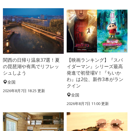
関西の日帰り温泉37選！夏
【映画ランキング】『スパ
の琵琶湖や有馬でリフレッ
イダーマン』シリーズ最高
シュしよう
発進で初登場V！『ちいか
わ』は2位、新作3本がラン
全国
クイン
2026年8月7日 18:25
更新
全国
2026年8月7日 11:00
更新