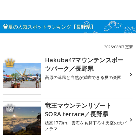
夏の人気スポットランキング【長野県】
2026/08/07 更新
Hakuba47マウンテンスポー
1
ツパーク／長野県
高原の涼風と自然が満喫できる夏の楽園
竜王マウンテンリゾート
2
SORA terrace／長野県
標高1770m、雲海をも見下ろす天空の大パ
ノラマ