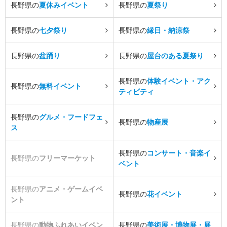
長野県の
夏休みイベント
長野県の
夏祭り
長野県の
七夕祭り
長野県の
縁日・納涼祭
長野県の
盆踊り
長野県の
屋台のある夏祭り
長野県の
体験イベント・アク
長野県の
無料イベント
ティビティ
長野県の
グルメ・フードフェ
長野県の
物産展
ス
長野県の
コンサート・音楽イ
長野県の
フリーマーケット
ベント
長野県の
アニメ・ゲームイベ
長野県の
花イベント
ント
長野県の
動物ふれあいイベン
長野県の
美術展・博物展・展