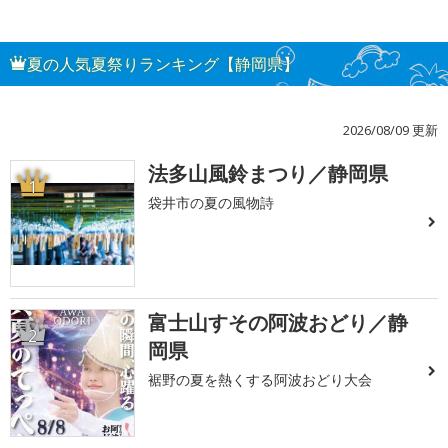
夏の人気夏祭りランキング【静岡県】
2026/08/09 更新
法多山風鈴まつり／静岡県
1
袋井市の夏の風物詩
富士山すその阿波おどり／静
2
岡県
裾野の夏を熱くする阿波おどり大会