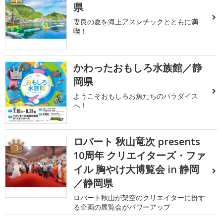
1
県
妻良の夏を海上アスレチックとともに満
喫！
かわったおもしろ水族館／静
2
岡県
ようこそおもしろお魚たちのパラダイス
へ！
ロバート 秋山竜次 presents
3
10周年 クリエイターズ・ファ
イル 胸やけ大博覧会 in 静岡
／静岡県
ロバート秋山が架空のクリエイターに扮す
る企画の展覧会がパワーアップ