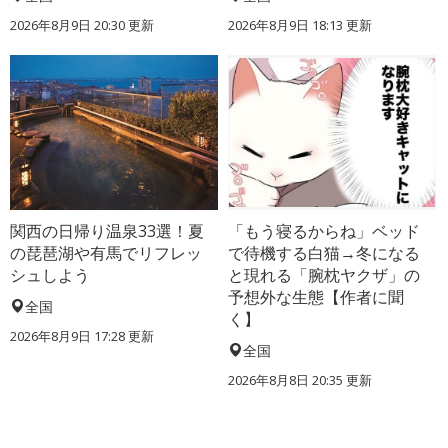
2026年8月9日 20:30
更新
2026年8月9日 18:13
更新
関西の日帰り温泉33選！夏
「もう寝るからね」ベッド
の琵琶湖や有馬でリフレッ
で待機する白猫→冬になる
シュしよう
と現れる「腕枕ヤクザ」の
予想外な生態【作者に聞
全国
く】
2026年8月9日 17:28
更新
全国
2026年8月8日 20:35
更新