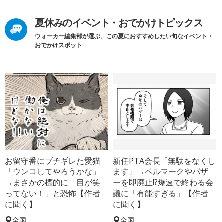
夏休みのイベント・おでかけトピックス
ウォーカー編集部が選ぶ、この夏におすすめしたい旬なイベント・
おでかけスポット
お留守番にブチギレた愛猫
新任PTA会長「無駄をなくし
「ウンコしてやろうかな」
ます」→ベルマークやバザ
→まさかの標的に「目が笑
ーを即廃止!?爆速で終わる会
ってない！」と恐怖【作者
議に「有能すぎる」【作者
に聞く】
に聞く】
全国
全国