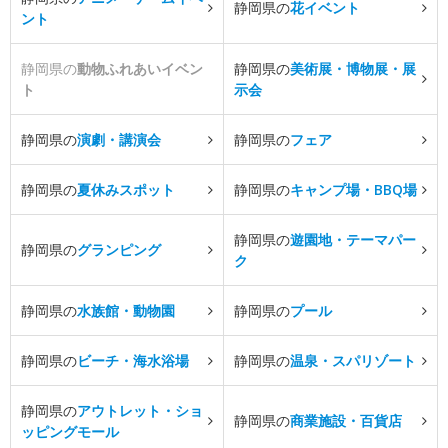
静岡県の
花イベント
ント
静岡県の
動物ふれあいイベン
静岡県の
美術展・博物展・展
ト
示会
静岡県の
演劇・講演会
静岡県の
フェア
静岡県の
夏休みスポット
静岡県の
キャンプ場・BBQ場
静岡県の
遊園地・テーマパー
静岡県の
グランピング
ク
静岡県の
水族館・動物園
静岡県の
プール
静岡県の
ビーチ・海水浴場
静岡県の
温泉・スパリゾート
静岡県の
アウトレット・ショ
静岡県の
商業施設・百貨店
ッピングモール