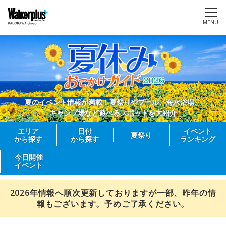
MENU
夏のイベント情報が満載！夏祭りやプール、海水浴場、
キャンプ場など遊べるスポットを大紹介
エリア
日付
イベント
夏祭り
から探す
から探す
ランキング
今日開催
イベント
2026年情報へ順次更新しておりますが一部、昨年の情
報もございます。予めご了承ください。