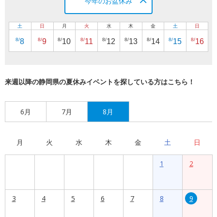
今年のお盆休み
土
日
月
火
水
木
金
土
日
8/
8/
8/
8/
8/
8/
8/
8/
8/
8
9
10
11
12
13
14
15
16
来週以降の静岡県の夏休みイベントを探している方はこちら！
6月
7月
8月
月
火
水
木
金
土
日
1
2
3
4
5
6
7
8
9