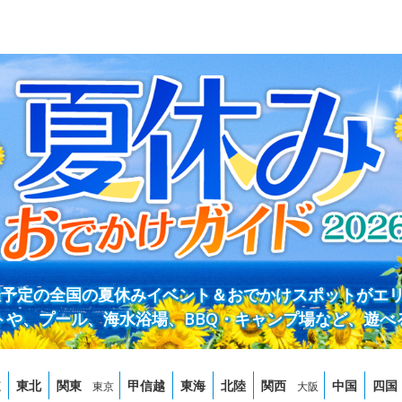
開催予定の全国の夏休みイベント＆おでかけスポットがエ
トや、プール、海水浴場、BBQ・キャンプ場など、遊べ
道
東北
関東
甲信越
東海
北陸
関西
中国
四国
東京
大阪