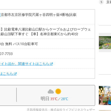
京
5
府
京都市左京区修学院尺羅ヶ谷四明ヶ嶽4番地(比叡
車】比叡電車八瀬比叡山口駅からケーブルおよびロープウェ
叡山頂駅下車すぐ 【車】名神京都東ICから約40分
40台 無料 バス10台駐車可
07-7733
サイトほか、関連サイトはこちら
Xはこちら
明日
35℃
／
28℃
天気情報提供元：株式会社ライフビジネスウェザー