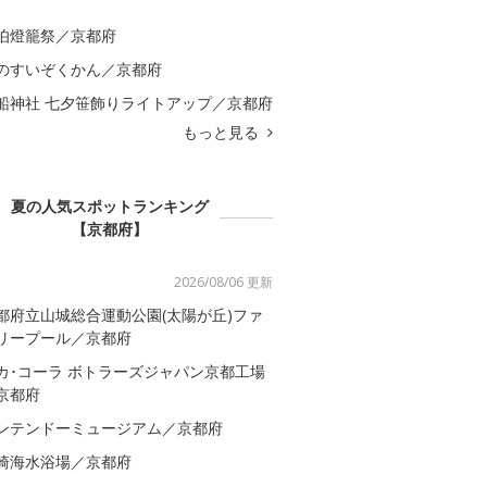
伯燈籠祭／京都府
のすいぞくかん／京都府
船神社 七夕笹飾りライトアップ／京都府
もっと見る
夏の人気スポットランキング
【京都府】
2026/08/06 更新
都府立山城総合運動公園(太陽が丘)ファ
リープール／京都府
カ･コーラ ボトラーズジャパン京都工場
京都府
ンテンドーミュージアム／京都府
崎海水浴場／京都府