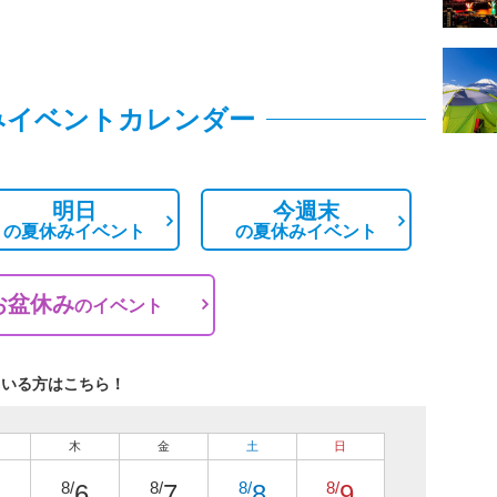
みイベントカレンダー
明日
今週末
の
夏休みイベント
の
夏休みイベント
お盆休み
の
イベント
ている方はこちら！
木
金
土
日
8/
8/
8/
8/
6
7
8
9