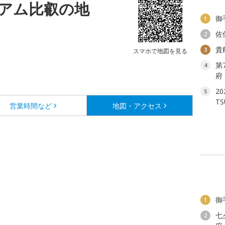
アム比叡の地
御
1
佐
2
貴
3
スマホで地図を見る
第
4
府
2
5
T
営業時間など
地図・アクセス
御
1
七
2