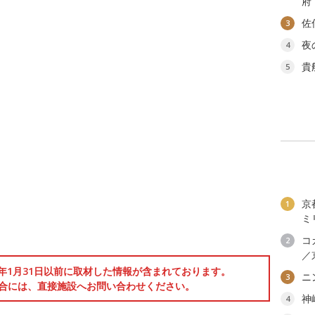
府
佐
3
夜
4
貴
5
京
1
ミ
コ
2
／
6年1月31日以前に取材した情報が含まれております。
ニ
3
合には、直接施設へお問い合わせください。
神
4