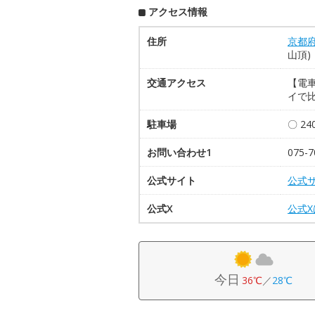
アクセス情報
住所
京都
山頂)
交通アクセス
【電
イで比
駐車場
〇 2
お問い合わせ1
075-7
公式サイト
公式
公式X
公式
今日
36℃
／
28℃