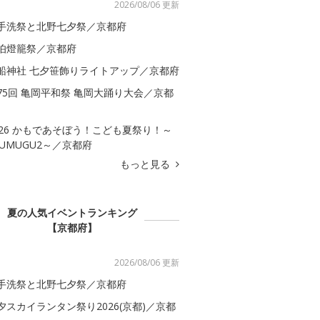
2026/08/06 更新
手洗祭と北野七夕祭／京都府
伯燈籠祭／京都府
船神社 七夕笹飾りライトアップ／京都府
75回 亀岡平和祭 亀岡大踊り大会／京都
026 かもであそぼう！こども夏祭り！～
SUMUGU2～／京都府
もっと見る
夏の人気イベントランキング
【京都府】
2026/08/06 更新
手洗祭と北野七夕祭／京都府
夕スカイランタン祭り2026(京都)／京都