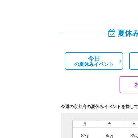
夏休
今日
の
夏休みイベント
今週の京都府の夏休みイベントを探し
月
火
水
8/
8/
8/
3
4
5